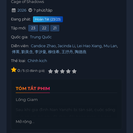
Cage of Shadows
2026
? phút/tập
Đang phát:
Hoàn Tất (23/23)
Tập mới:
23
22
21
Quốc gia:
Trung Quốc
Diễn viên:
Candice Zhao
Jacinda Li
Lei Hao Xiang
Mu Lan
傅菁
劉美含
李汐曼
柳佳希
王抒丹
陶德燕
Thể loại:
Chính kịch
0
/
0
đánh giá
5
TÓM TẮT PHIM
Lồng Giam
Sau khi gia đình Nan Yanzhi bị tàn sát, cuộc sống
của cô gái trẻ này đã thay đổi hoàn toàn. Là con
Mở rộng...
gái của một người thợ thủ công, cô không chỉ
phải đối mặt với nỗi đau mất mát mà còn phải