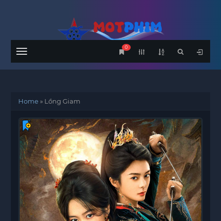
0
Menu
Home
»
Lồng Giam