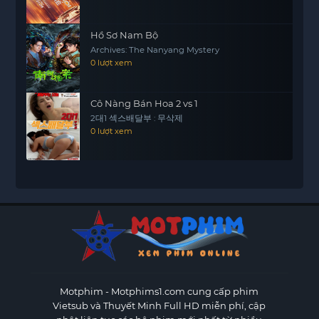
Hồ Sơ Nam Bộ
Archives: The Nanyang Mystery
0 lượt xem
Cô Nàng Bán Hoa 2 vs 1
2대1 섹스배달부 : 무삭제
0 lượt xem
Motphim - Motphims1.com
cung cấp phim
Vietsub và Thuyết Minh Full HD miễn phí, cập