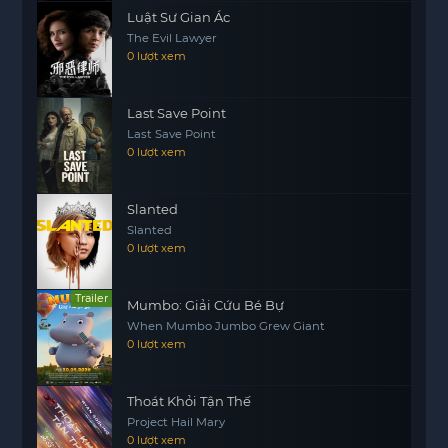
Luật Sư Gian Ác
quyền lực và bí mật mà cô không thể ngờ tới. Tình
The Evil Lawyer
huống này buộc Nan Yanzhi phải đặt ra những
0 lượt xem
câu hỏi khó khăn về lòng trung thành và sự trả
thù.
Last Save Point
Liệu Nan Yanzhi có thể tìm ra sự thật mà cô đang
Last Save Point
tìm kiếm? Và liệu cô có thể đối
0 lượt xem
https://motphims1.com
mặt với sư phụ của mình,
người mà cô từng kính trọng? Hành trình của Nan
Slanted
Yanzhi trong Lồng Giam không chỉ là một cuộc
Slanted
chiến vì sự sống còn mà còn là một cuộc hành
0 lượt xem
trình khám phá bản thân và những giá trị mà cô
sẵn sàng chiến đấu vì chúng.
Trailer
Mumbo: Giải Cứu Bé Bự
When Mumbo Jumbo Grew Giant
0 lượt xem
Thoát Khỏi Tận Thế
Project Hail Mary
0 lượt xem