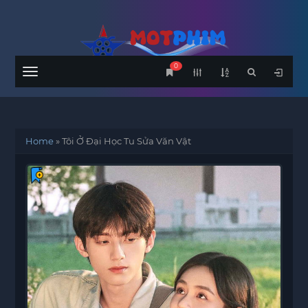
0
Menu
Home
»
Tôi Ở Đại Học Tu Sửa Văn Vật