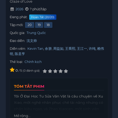
Glaze of Love
2026
? phút/tập
Đang phát:
Hoàn Tất (20/20)
Tập mới:
20
19
18
Quốc gia:
Trung Quốc
Đạo diễn:
沈文帅
Diễn viên:
Kevin Tan
余渺
周益如
王喬熙
王江一
许纯
赖伟
明
陈圣亨
Thể loại:
Chính kịch
0
/
0
đánh giá
5
TÓM TẮT PHIM
Tôi Ở Đại Học Tu Sửa Văn Vật là câu chuyện về Xu
Xiao, một nghệ nhân phục chế tài năng nhưng có
phần kiêu ngạo, và Zhao Xiaocen, một sinh viên
nhút nhát. Họ gặp nhau trong một môi trường đầy
Mở rộng...