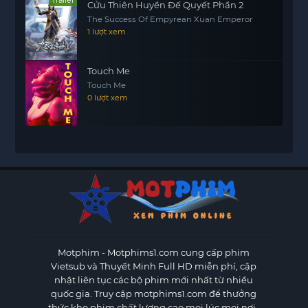
Trailer
Cửu Thiên Huyền Đế Quyết Phần 2
The Success Of Empyrean Xuan Emperor
1 lượt xem
Touch Me
Touch Me
0 lượt xem
Motphim - Motphims1.com
cung cấp phim
Vietsub và Thuyết Minh Full HD miễn phí, cập
nhật liên tục các bộ phim mới nhất từ nhiều
quốc gia. Truy cập motphims1.com để thưởng
thức kho phim chất lượng cao mọi lúc mọi nơi..