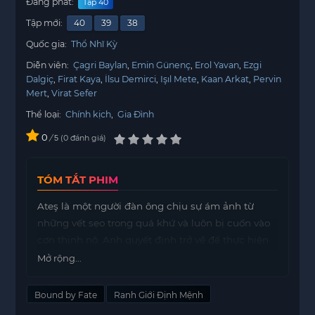
Đang phát:
Tập 40
Tập mới:
40
39
38
Quốc gia:
Thổ Nhĩ Kỳ
Diễn viên:
Çagri Baylan
Emin Günenç
Erol Yavan
Ezgi
Dalgiç
Firat Kaya
İlsu Demirci
Işıl Mete
Kaan Arkat
Pervin
Mert
Virat Sefer
Thể loại:
Chính kịch
,
Gia Đình
0
/
0
đánh giá
5
TÓM TẮT PHIM
Ateş là một người đàn ông chịu sự ám ảnh từ
những vết sẹo trong quá khứ và luôn bị cuốn vào
cơn thịnh nộ. Anh quyết định trở về để thực hiện
kế hoạch hủy diệt gia đình đã làm tan nát cuộc
Mở rộng...
đời mình nhiều năm trước. Tuy nhiên, vũ khí trong
tay anh không phải là một thanh kiếm, mà là
Bound by Fate
Ranh Giới Định Mệnh
cuộc hôn nhân với Mercan, con gái của kẻ thù.