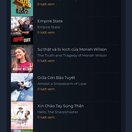
phải đối mặt với những lựa chọn khó khăn và hệ
0 lượt xem
lụy của chúng. Liệu Ateş có thể hoàn thành kế
hoạch của mình hay Mercan sẽ tìm ra cách để
Empire State
chống lại số phận đã được định sẵn?
Empire State
0 lượt xem
Sự thật và bi kịch của Moriah Wilson
The Truth and Tragedy of Moriah Wilson
0 lượt xem
Giữa Cơn Bão Tuyết
Amidst a Snowstorm of Love
0 lượt xem
Xin Chào Tay Súng Thần
Hello, The Sharpshooter
0 lượt xem