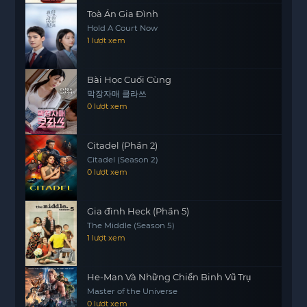
Toà Án Gia Đình
Hold A Court Now
1 lượt xem
Bài Học Cuối Cùng
막장자매 클라쓰
0 lượt xem
Citadel (Phần 2)
Citadel (Season 2)
0 lượt xem
Gia đình Heck (Phần 5)
The Middle (Season 5)
1 lượt xem
He-Man Và Những Chiến Binh Vũ Trụ
Master of the Universe
0 lượt xem