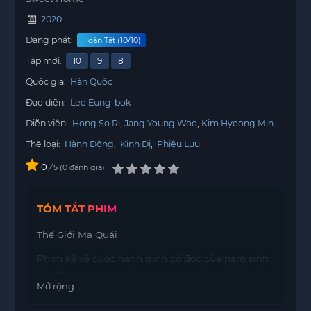
2020
Đang phát:
Hoàn Tất (10/10)
Tập mới:
10
9
8
Quốc gia:
Hàn Quốc
Đạo diễn:
Lee Eung-bok
Diễn viên:
Hong So Ri
Jang Young Woo
Kim Hyeong Min
Thể loại:
Hành Động
,
Kinh Dị
,
Phiêu Lưu
0
/
0
đánh giá
5
TÓM TẮT PHIM
Thế Giới Ma Quái
Phim kể về cuộc hành trình cô độc của nam sinh
tên Cha Hyun Soo (do Song Kang đảm nhận). Cha
Mở rộng...
Hyun Soo có tiền sử tự tử, sống ích kỷ và chán
ghét cuộc sống ngoài xã hội. Trước đây, cậu là