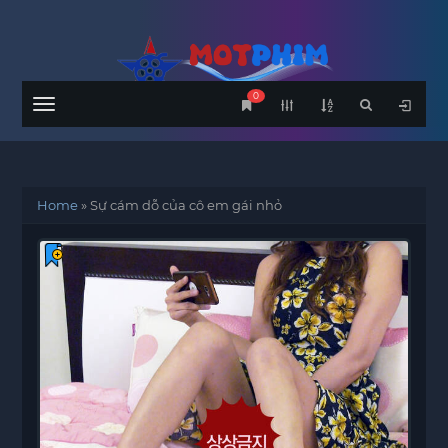
0
Menu
Home
»
Sự cám dỗ của cô em gái nhỏ