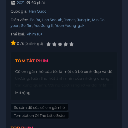
2021
90 phút
Quốc gia:
Hàn Quốc
Diễn viên:
Bo Ra
Han Seo-ah
James
Jung In
Min Do-
yoon
Se Rin
Yoo Jung II
Yoon Young-gak
Thể loại:
Phim 18+
0
/
0
đánh giá
5
TÓM TẮT PHIM
Cô em gái nhỏ của tôi là một cô bé xinh đẹp và dễ
thương, luôn thu hút ánh nhìn của những chàng
trai xung quanh. Với nụ cười rạng rỡ và đôi mắt
sáng, cô ấy như một ánh nắng ấm áp làm bừng
Mở rộng...
sáng mọi không gian.
Sự cám dỗ của cô em gái nhỏ
Mỗi khi cô ấy xuất hiện, không chỉ có những
chàng trai mà cả những người lớn cũng không
Temptation Of The Little Sister
thể không chú ý. Sự ngây thơ và hồn nhiên của cô
TOP PHIM