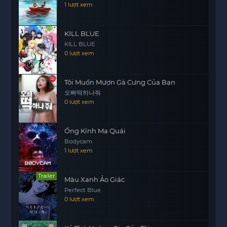
1 lượt xem
rẫy những bất công.
Hận Quân Bất Tự Giang Lâu Nguyệt sẽ đưa người
KILL BLUE
xem vào những tình huống căng thẳng, những
KILL BLUE
cuộc đấu trí gay gắt và những bài học sâu sắc về
0 lượt xem
lòng dũng cảm, tình bạn và trách nhiệm xã hội.
Mỗi nhân vật đều có những lý tưởng riêng và
Tôi Muốn Mượn Gà Cưng Của Bạn
hành động vì điều mà họ tin tưởng, tạo nên một
오빠떡하나줘
câu chuyện đầy tính nhân văn và ý nghĩa.
0 lượt xem
Ống Kính Ma Quái
Bodycam
1 lượt xem
Trailer
Màu Xanh Ảo Giác
Perfect Blue
0 lượt xem