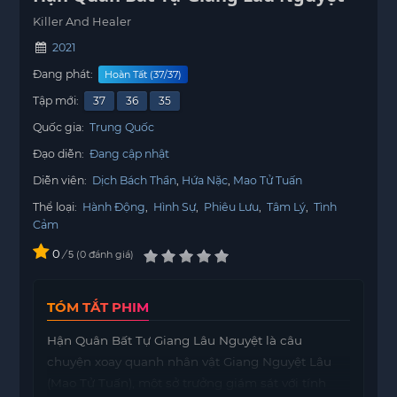
Killer And Healer
2021
Đang phát:
Hoàn Tất (37/37)
Tập mới:
37
36
35
Quốc gia:
Trung Quốc
Đạo diễn:
Đang cập nhật
Diễn viên:
Dịch Bách Thần
Hứa Nặc
Mao Tử Tuấn
Thể loại:
Hành Động
,
Hình Sự
,
Phiêu Lưu
,
Tâm Lý
,
Tình
Cảm
0
/
0
đánh giá
5
TÓM TẮT PHIM
Hận Quân Bất Tự Giang Lâu Nguyệt là câu
chuyện xoay quanh nhân vật Giang Nguyệt Lâu
(Mao Tử Tuấn), một sở trưởng giám sát với tính