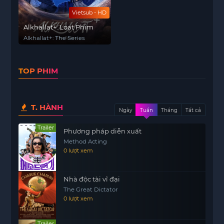
Vietsub - HD
Alkhallat+: Loạt Phim
Alkhallat+: The Series
TOP PHIM
T. HÀNH
Ngày
Tuần
Tháng
Tất cả
Trailer
Phương pháp diễn xuất
Method Acting
0 lượt xem
Nhà độc tài vĩ đại
The Great Dictator
0 lượt xem
Trailer