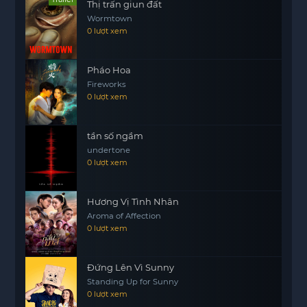
Thị trấn giun đất
Wormtown
0 lượt xem
Pháo Hoa
Fireworks
0 lượt xem
tần số ngầm
undertone
0 lượt xem
Hương Vị Tình Nhân
Aroma of Affection
0 lượt xem
Đứng Lên Vì Sunny
Standing Up for Sunny
0 lượt xem