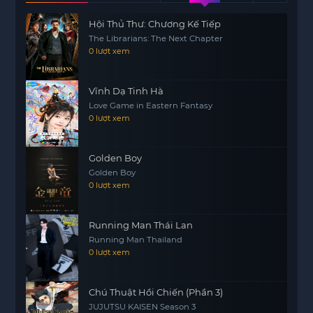
giữa họ.
Hội Thủ Thư: Chương Kế Tiếp
Tuy nhiên, không phải mọi chuyện đều êm đẹp.
The Librarians: The Next Chapter
Những mâu thuẫn và hiểu lầm giữa các thành
0 lượt xem
viên nhóm làm việc bắt đầu xuất hiện. Hae Won
phải tìm cách giải quyết những vấn đề này để giữ
Vĩnh Dạ Tinh Hà
cho mối quan hệ giữa mọi người không bị rạn
Love Game in Eastern Fantasy
nứt.
0 lượt xem
Liệu rằng những thử thách này sẽ giúp họ trở nên
gắn bó hơn, hay sẽ khiến mọi thứ trở nên phức
Golden Boy
Golden Boy
tạp hơn? Hành trình của Hae Won tại tiệm mỳ
0 lượt xem
Florida hứa hẹn sẽ mang đến những trải nghiệm
đáng nhớ và cảm xúc đa dạng.
Running Man Thái Lan
Running Man Thailand
0 lượt xem
Chú Thuật Hồi Chiến (Phần 3)
JUJUTSU KAISEN Season 3