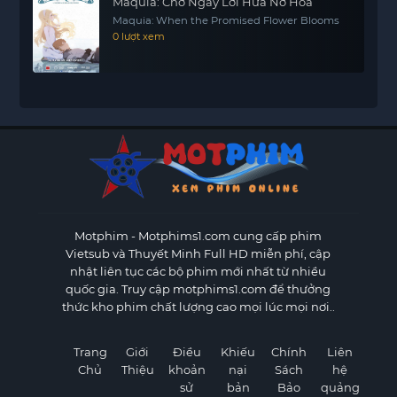
Maquia: Chờ Ngày Lời Hứa Nở Hoa
Maquia: When the Promised Flower Blooms
0 lượt xem
Motphim - Motphims1.com
cung cấp phim
Vietsub và Thuyết Minh Full HD miễn phí, cập
nhật liên tục các bộ phim mới nhất từ nhiều
quốc gia. Truy cập motphims1.com để thưởng
thức kho phim chất lượng cao mọi lúc mọi nơi..
Trang
Giới
Điều
Khiếu
Chính
Liên
Chủ
Thiệu
khoản
nại
Sách
hệ
sử
bản
Bảo
quảng