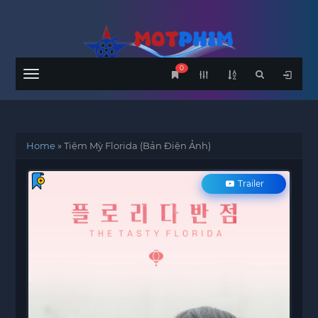
0
Menu
Home
»
Tiệm Mỳ Florida (Bản Điện Ảnh)
Trailer