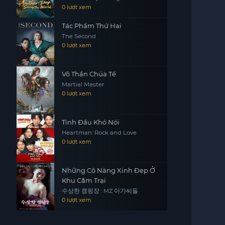
0 lượt xem
Tác Phẩm Thứ Hai
The Second
0 lượt xem
Võ Thần Chúa Tể
Martial Master
0 lượt xem
Tình Đầu Khó Nói
Heartman: Rock and Love
0 lượt xem
Những Cô Nàng Xinh Đẹp Ở
Khu Cắm Trại
수상한 캠핑장 : MZ 아가씨들
0 lượt xem