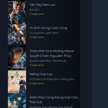
Tân Tẩy Oan Lục
SongCi
0 lượt xem
Vị Anh Hùng Cuối Cùng
Inuyashiki: Last Hero
0 lượt xem
Thôn Phệ Tinh Không Movie:
Quyết Chiến Nguyên Thủy
Tinh
Swallowed Star The Movie:
Decisive Battle on the Primordial
0 lượt xem
Star
Mộng Hoa Lục
A Dream of Splendor (Meng Hua
Lu)
0 lượt xem
Hôm Nay Cũng Đang Giải Cứu
Thế Giới
Another Day Saving the World