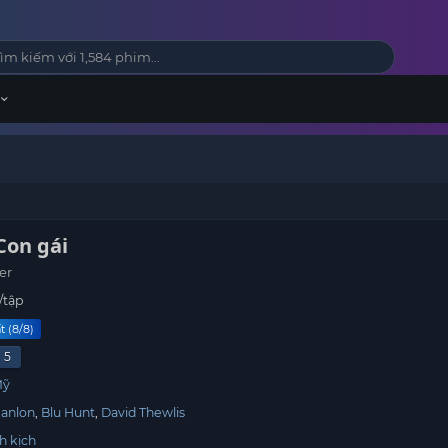
Con gái
er
/tập
t (8/8)
5
Mỹ
Hanlon
Blu Hunt
David Thewlis
h kịch