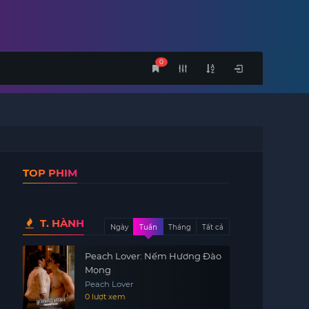
0
TOP PHIM
T. HÀNH
Ngày
Tuần
Tháng
Tất cả
Peach Lover: Nếm Hương Đào
Mọng
Peach Lover
0 lượt xem