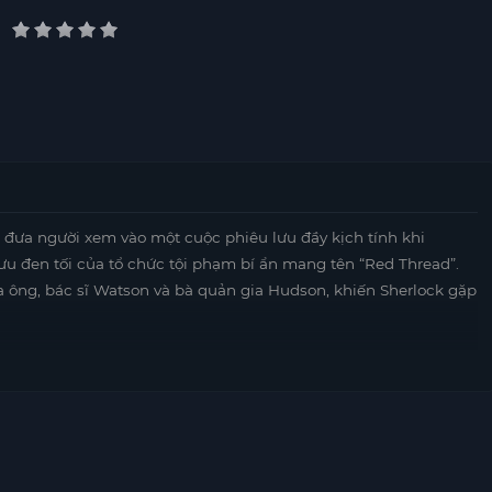
 đưa người xem vào một cuộc phiêu lưu đầy kịch tính khi
u đen tối của tổ chức tội phạm bí ẩn mang tên “Red Thread”.
a ông, bác sĩ Watson và bà quản gia Hudson, khiến Sherlock gặp
 Amelia bất ngờ xuất hiện và tự nhận là con gái của Sherlock
cũng đầy thông minh, Amelia dần trở thành cộng sự bất đắc dĩ
 người không chỉ đơn thuần là cha con mà còn là một sự kết
g tình huống hài hước và cảm động.
nh cho những ai yêu thích thể loại phim trinh thám, muốn tìm