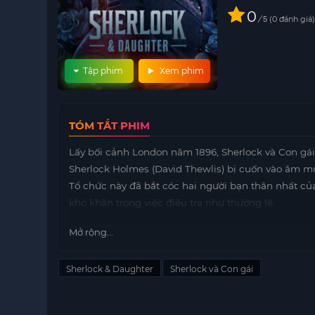
0
/
0
đánh giá
5
Tập phim
Xem phim
TÓM TẮT PHIM
Lấy bối cảnh London năm 1896, Sherlock và Con gái
Sherlock Holmes (David Thewlis) bị cuốn vào âm mư
Tổ chức này đã bắt cóc hai người bạn thân nhất củ
khó khăn trong việc điều tra như thường lệ.
Trong bối cảnh khủng hoảng này, một cô gái trẻ tên
Mở rộng...
Holmes. Với tính cách bướng bỉnh, nổi loạn nhưng 
motphims1.com
của Sherlock. Mối quan hệ giữa hai
Sherlock & Daughter
Sherlock và Con gái
hợp giữa kinh nghiệm và sự trẻ trung, tạo ra nhữn
Sherlock và Con gái là một tác phẩm đáng chú ý dà