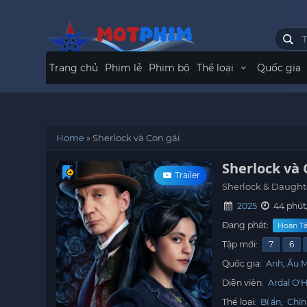
Trang chủ
Phim lẻ
Phim bộ
Thể loại
Quốc gia
Home
»
Sherlock và Con gái
Sherlock và 
Trailer
Sherlock & Daught
2025
44 phút
Đang phát:
Hoàn Tấ
Tập mới:
7
6
Quốc gia:
Anh
Âu 
Diễn viên:
Ardal O'
Thể loại:
Bí ẩn
,
Chín