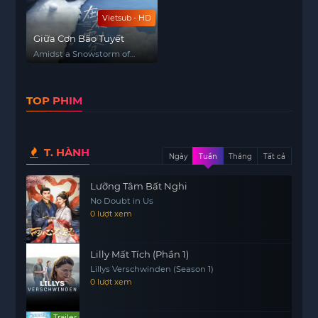
Vietsub - HD
Giữa Cơn Bão Tuyết
Amidst a Snowstorm of
Love
TOP PHIM
T. HÀNH
Ngày
Tuần
Tháng
Tất cả
Lưỡng Tâm Bất Nghi
No Doubt in Us
0 lượt xem
Lilly Mất Tích (Phần 1)
Lillys Verschwinden (Season 1)
0 lượt xem
Trailer