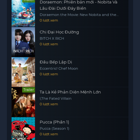
Doraemon: Phiên bản mới - Nobita Và
Lâu Đài Dưới Đáy Biển
Doraemon the Movie: New Nobita and the
Castle of the Undersea Devil
0 lượt xem
Chị Đại Học Đường
BITCH X RICH
0 lượt xem
Đầu Bếp Lập Dị
Eccentric! Chef Moon
0 lượt xem
Trailer
Ta Là Kẻ Phản Diện Mệnh Lớn
I,The Fated Villain
0 lượt xem
Pucca (Phần 1)
Pucca (Season 1)
0 lượt xem