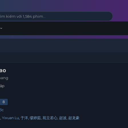
ao
ihang
tập
8
ốc
g
Yixuan Lu
于洋
缪婷茹
苑立若心
赵波
赵龙豪