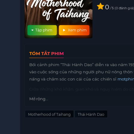
0
/
0
đánh giá
5
Tập phim
Xem phim
TÓM TẮT PHIM
Bối cảnh phim “Thái Hành Dao” diễn ra vào năm 193
vào cuộc sống của những người phụ nữ nông thôn 
nấng và chăm sóc con cái của các chiến sĩ
motphi
Giữa những khó khăn, gian khổ và nguy hiểm do chi
thành một phần quan trọng trong cuộc kháng chiế
Mở rộng...
xây dựng nên những tình cảm sâu sắc với các chiế
hương.
Motherhood of Taihang
Thái Hành Dao
Phim mang đến cái nhìn chân thực về sự hy sinh v
nghiệt này, đồng thời tôn vinh vai trò của họ trong