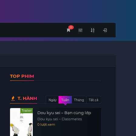
0
TOP PHIM
T. HÀNH
Ngày
Tuần
Tháng
Tất cả
Trailer
Dou kyu sei – Bạn cùng lớp
Dou kyu sei – Classmates
0 lượt xem