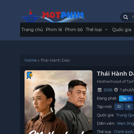
Trang chủ
Phim lẻ
Phim bộ
Thể loại
Quốc gia
Home
»
Thái Hành Dao
Thái Hành D
Motherhood of Ta
2026
? phút/
Đang phát:
Tập 10
Tập mới:
10
9
Quốc gia:
Trung Qu
Diễn viên:
Wen Jin
Thể loại:
Chính kịch