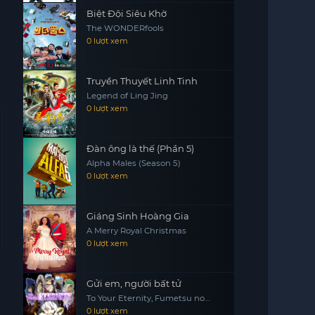
Biệt Đội Siêu Khờ
The WONDERfools
0 lượt xem
Truyền Thuyết Linh Tinh
Legend of Ling Jing
0 lượt xem
Đàn ông là thế (Phần 5)
Alpha Males (Season 5)
0 lượt xem
Giáng Sinh Hoàng Gia
A Merry Royal Christmas
0 lượt xem
Gửi em, người bất tử
To Your Eternity, Fumetsu no
Anata e
0 lượt xem