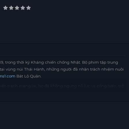
9, trong thời kỳ Kháng chiến chống Nhật. Bộ phim tập trung
tại vùng núi Thái Hành, những người đã nhận trách nhiệm nuôi
ms1.com
Bát Lộ Quân.
ến tranh mang lại, họ đã không ngừng nỗ lực và cống hiến, trở
n. Những người phụ nữ này không chỉ đóng góp sức lực mà còn
n sĩ, những người đang dũng cảm chiến đấu để bảo vệ quê
à lòng dũng cảm của những người phụ nữ trong thời kỳ khắc
 lịch sử dân tộc. Qua những hình ảnh và câu chuyện được kể,