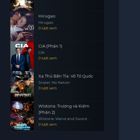
Hirugao
Hirugao
0 lượt xem
CIA (Phần 1)
CIA
0 lượt xem
Xạ Thủ Bắn Tỉa: Vô Tổ Quốc
Sniper: No Nation
0 lượt xem
Wistoria: Trượng và Kiếm
(Phần 2)
Wistoria: Wand and Sword
(Season 2)
0 lượt xem