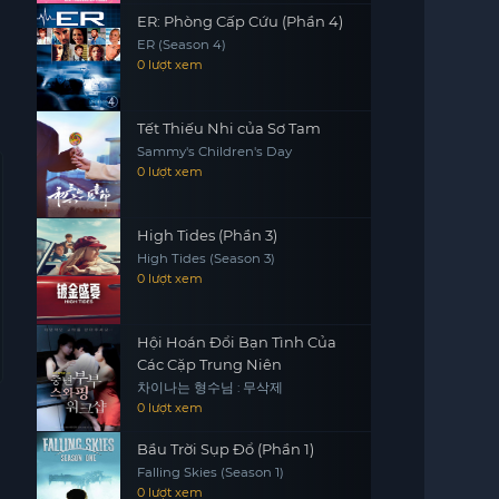
ER: Phòng Cấp Cứu (Phần 4)
ER (Season 4)
0 lượt xem
Tết Thiếu Nhi của Sơ Tam
Sammy's Children's Day
0 lượt xem
High Tides (Phần 3)
High Tides (Season 3)
0 lượt xem
Hội Hoán Đổi Bạn Tình Của
Các Cặp Trung Niên
차이나는 형수님 : 무삭제
0 lượt xem
Bầu Trời Sụp Đổ (Phần 1)
Falling Skies (Season 1)
0 lượt xem