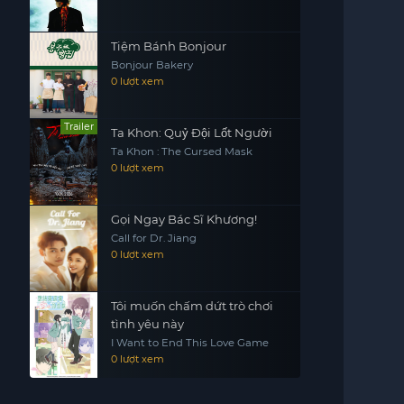
Tiệm Bánh Bonjour
Bonjour Bakery
0 lượt xem
Trailer
Ta Khon: Quỷ Đội Lốt Người
Ta Khon : The Cursed Mask
0 lượt xem
Gọi Ngay Bác Sĩ Khương!
Call for Dr. Jiang
0 lượt xem
Tôi muốn chấm dứt trò chơi
tình yêu này
I Want to End This Love Game
0 lượt xem