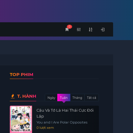
0
TOP PHIM
T. HÀNH
Ngày
Tuần
Tháng
Tất cả
Cậu Và Tớ Là Hai Thái Cực Đối
Lập
You and I Are Polar Opposites
0 lượt xem