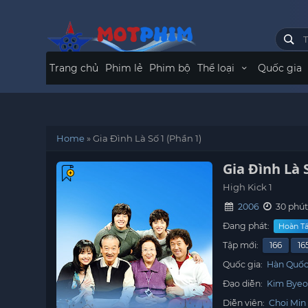
Trang chủ
Phim lẻ
Phim bộ
Thể loại
Quốc gia
Home
»
Gia Đình Là Số 1 (Phần 1)
Gia Đình Là 
High Kick 1
2006
30 phút
Đang phát:
Hoàn Tấ
Tập mới:
166
16
Quốc gia:
Hàn Quố
Đạo diễn:
Kim Bye
Diễn viên:
Choi Min