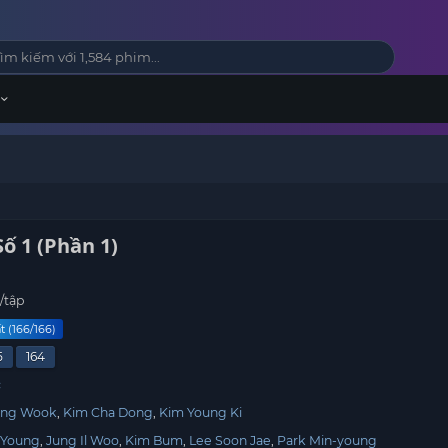
Số 1 (Phần 1)
/tập
t (166/166)
5
164
c
ong Wook
Kim Cha Dong
Kim Young Ki
 Young
Jung Il Woo
Kim Bum
Lee Soon Jae
Park Min-young