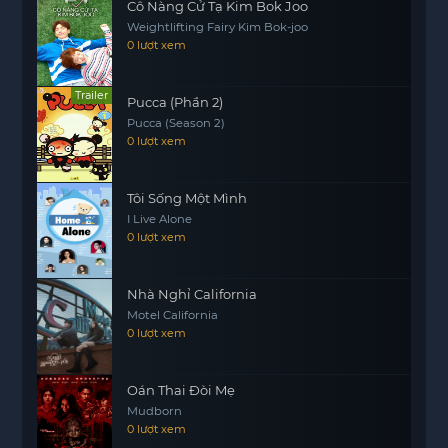
Cô Nàng Cử Tạ Kim Bok Joo
gia đình, sự tha thứ và những giá trị sống. Khi mà
Weightlifting Fairy Kim Bok-joo
mọi thứ đều sụp đổ, liệu rằng tình yêu thương có
0 lượt xem
thể giúp họ vượt qua? Câu hỏi này sẽ được giải
đáp trong những diễn biến đầy bất ngờ của bộ
Trailer
Pucca (Phần 2)
phim.
Pucca (Season 2)
0 lượt xem
Tôi Sống Một Mình
I Live Alone
0 lượt xem
Nhà Nghỉ California
Motel California
0 lượt xem
Oán Thai Đòi Mẹ
Mudborn
0 lượt xem