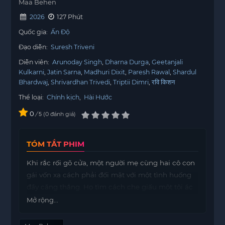
Maa Behen
2026
127 Phút
Quốc gia:
Ấn Độ
Đạo diễn:
Suresh Triveni
Diễn viên:
Arunoday Singh
Dharna Durga
Geetanjali
Kulkarni
Jatin Sarna
Madhuri Dixit
Paresh Rawal
Shardul
Bhardwaj
Shrivardhan Trivedi
Triptii Dimri
रवि किशन
Thể loại:
Chính kịch
,
Hài Hước
0
/
0
đánh giá
5
TÓM TẮT PHIM
Khi rắc rối gõ cửa, một người mẹ cùng hai cô con
gái vốn xa cách phải đối mặt với một tình huống
đầy căng thẳng. Họ tìm cách che giấu một tội ác
đã xảy ra trong khu tập thể, nơi mà mọi bí mật
Mở rộng...
đều có thể bị phơi bày. Cuộc sống hàng ngày của
họ trở nên phức tạp khi những mối quan hệ bị