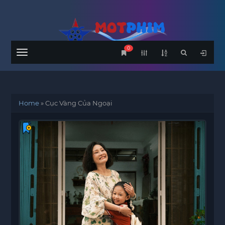
0
Menu
Home
»
Cục Vàng Của Ngoại