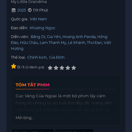
My Little Grandma
2025
119 Phút
Quốc gia:
Việt Nam
Đạo diễn:
Khương Ngọc
Diễn viên:
Băng Di
Gia Yến
Hoang Anh Panda
Hồng
Đào
Hữu Châu
Lam Thanh My
Lê Khánh
Thư Đan
Việt
Hương
Thể loại:
Chính kịch
,
Gia Đình
0
/
0
đánh giá
5
TÓM TẮT PHIM
Cục Vàng Của Ngoại là một bộ phim lấy cảm
hứng từ những ký ức tuổi thơ đẹp đẽ, mang đến
cho khán giả một câu chuyện ấm áp về tình bà
cháu trong một xóm nhỏ đầy tình nghĩa.
Mở rộng...
Nhân vật chính là bà Hậu, một người phụ nữ cả