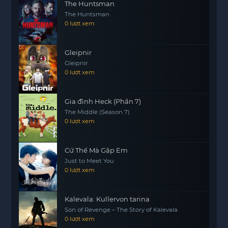
The Huntsman
nhắc nhở về việc trân trọng những khoảnh khắc
The Huntsman
giản dị nhưng quý giá trong cuộc sống hàng
0 lượt xem
ngày.
Gleipnir
Gleipnir
0 lượt xem
Gia đình Heck (Phần 7)
The Middle (Season 7)
0 lượt xem
Cứ Thế Mà Gặp Em
Just to Meet You
0 lượt xem
Kalevala: Kullervon tarina
Son of Revenge – The Story of Kalevala
0 lượt xem