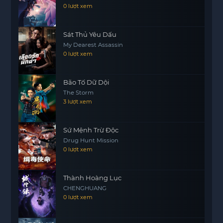
0 lượt xem
của sa mạc và các di tích cổ xưa. Bộ phim không
chỉ giải trí mà còn mang đến những bài học về
lòng dũng cảm và sự bảo vệ di sản văn hóa.
Sát Thủ Yêu Dấu
My Dearest Assassin
0 lượt xem
Bão Tố Dữ Dội
The Storm
3 lượt xem
Sứ Mệnh Trừ Độc
Drug Hunt Mission
0 lượt xem
Thành Hoàng Lục
CHENGHUANG
0 lượt xem