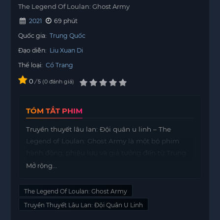
The Legend Of Loulan: Ghost Army
2021
69 phút
Quốc gia:
Trung Quốc
Đạo diễn:
Liu Xuan Di
Thể loại:
Cổ Trang
0
/
0
đánh giá
5
TÓM TẮT PHIM
Truyền thuyết lâu lan: Đội quân u linh – The
Legend of Loulan: Ghost Army là một bộ phim
hành động, phiêu lưu và giả tưởng đến từ Trung
Quốc. Phim do đạo diễn Liu Xuan Di thực hiện,
Mở rộng...
với sự góp mặt của các diễn viên Liu Chang,
Zaimire, Wa Er, Fu He Anqi, Ke Guoqing và
The Legend Of Loulan: Ghost Army
Kunlun.
Truyền Thuyết Lâu Lan: Đội Quân U Linh
Nội dung phim xoay quanh Wu Tian, một nhà