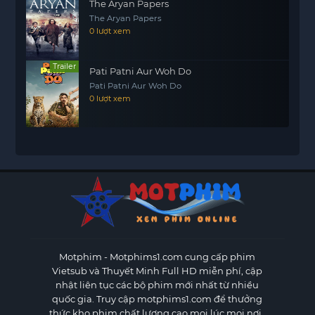
The Aryan Papers
The Aryan Papers
0 lượt xem
Trailer
Pati Patni Aur Woh Do
Pati Patni Aur Woh Do
0 lượt xem
Motphim - Motphims1.com
cung cấp phim
Vietsub và Thuyết Minh Full HD miễn phí, cập
nhật liên tục các bộ phim mới nhất từ nhiều
quốc gia. Truy cập motphims1.com để thưởng
thức kho phim chất lượng cao mọi lúc mọi nơi..