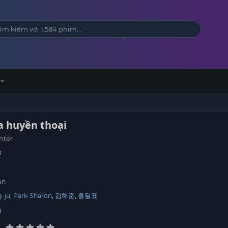
a huyền thoại
hter
t
c
un
-ju
Park Sharon
김해준
홍달표
g