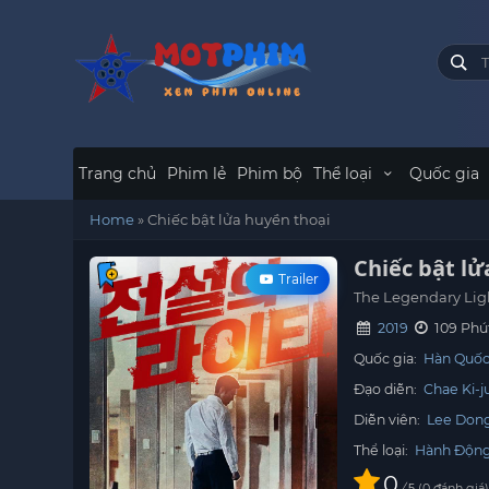
Trang chủ
Phim lẻ
Phim bộ
Thể loại
Quốc gia
Home
»
Chiếc bật lửa huyền thoại
Chiếc bật lử
Trailer
The Legendary Lig
2019
109 Phú
Quốc gia:
Hàn Quố
Đạo diễn:
Chae Ki-j
Diễn viên:
Lee Dong
Thể loại:
Hành Độn
0
/
0
đánh giá
5