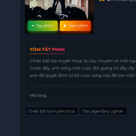
Tập phim
Xem phim
TÓM TẮT PHIM
Chiếc bật lửa huyền thoại là câu chuyện về một ngư
Trước đây, anh sống một cuộc đời giang hồ đầy rẫy
anh đã quyết định từ bỏ cuộc sống này để tìm một
Quá trình bắt đầu lại cuộc đời không hề đơn giản. 
quan hệ với gia đình đến việc tìm kiếm một công v
Mở rộng...
nghỉ để chứng minh rằng mình có thể thay đổi.
Trong hành trình này, người đàn ông đã gặp gỡ nhi
Chiếc bật lửa huyền thoại
The Legendary Lighter
Từ những người bạn cũ, cho đến những người mới, t
tầm quan trọng của sự kiên trì.
Chiếc bật lửa huyền thoại không chỉ đơn thuần là m