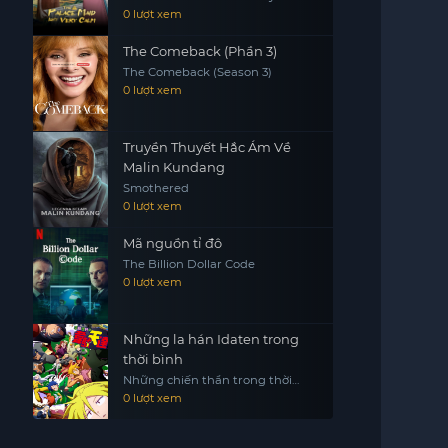
0 lượt xem
The Comeback (Phần 3)
The Comeback (Season 3)
0 lượt xem
Truyền Thuyết Hắc Ám Về
Malin Kundang
Smothered
0 lượt xem
Mã nguồn tỉ đô
The Billion Dollar Code
0 lượt xem
Những la hán Idaten trong
thời bình
Những chiến thần trong thời
bình Heion Sedai no Idaten-tachi
0 lượt xem