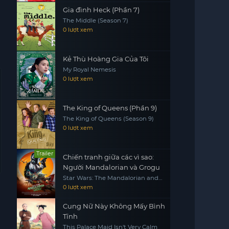
Gia đình Heck (Phần 7)
The Middle (Season 7)
0 lượt xem
Kẻ Thù Hoàng Gia Của Tôi
My Royal Nemesis
0 lượt xem
The King of Queens (Phần 9)
The King of Queens (Season 9)
0 lượt xem
Trailer
Chiến tranh giữa các vì sao:
Người Mandalorian và Grogu
Star Wars: The Mandalorian and
Grogu
0 lượt xem
Cung Nữ Này Không Mấy Bình
Tĩnh
This Palace Maid Isn't Very Calm