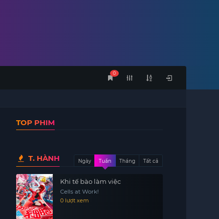
0
TOP PHIM
T. HÀNH
Ngày
Tuần
Tháng
Tất cả
Khi tế bào làm việc
Cells at Work!
0 lượt xem