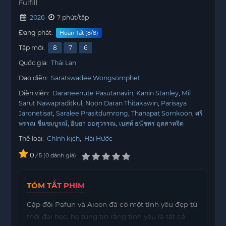
Fulfill
2026
? phút/tập
Đang phát:
Hoàn Tất (8/8)
Tập mới:
8
7
6
Quốc gia:
Thái Lan
Đạo diễn:
Saratswadee Wongsomphet
Diễn viên:
Daraneenute Pasutanavin
Kanin Stanley
Mil
Sarut Nawapraditkul
Noon Daran Thitakawin
Parisaya
Jaronetisat
Saralee Prasitdumrong
Thanapat Sornkoon
ศรี
พรรณ ชื่นชมบูรณ์
อิษยา ฮอสุวรรณ
เบสท์ ธนัชพร อุตสาหจิต
Thể loại:
Chính kịch
,
Hài Hước
0
/
0
đánh giá
5
TÓM TẮT PHIM
Cặp đôi Pafun và Aioon đã có một tình yêu đẹp từ
thời đại học, họ từng tin rằng tình yêu là tất cả