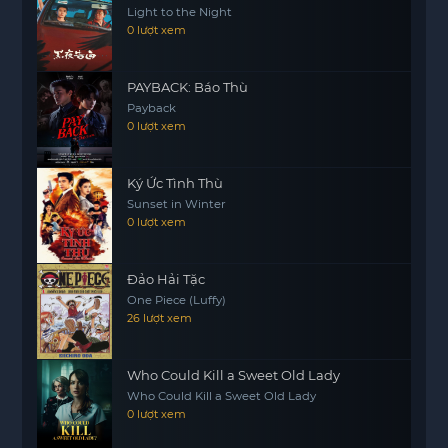
Light to the Night
Pafun và Aioon vẫn tin rằng tình yêu chân thành
0 lượt xem
sẽ giúp họ vượt qua tất cả. Họ học cách tha thứ
cho nhau, trân trọng những khoảnh khắc bên
PAYBACK: Báo Thù
nhau và xây dựng lại niềm tin đã bị tổn thương.
Payback
Bộ phim “Trọn Vẹn” không chỉ là câu chuyện về
0 lượt xem
tình yêu, mà còn là hành trình tìm kiếm bản thân
và khám phá giá trị của mối quan hệ. Nó nhắc
Ký Ức Tình Thù
nhở chúng ta rằng, tình yêu cần được nuôi dưỡng
Sunset in Winter
và chăm sóc để có thể phát triển mạnh mẽ và bền
0 lượt xem
lâu.
Đảo Hải Tặc
One Piece (Luffy)
26 lượt xem
Who Could Kill a Sweet Old Lady
Who Could Kill a Sweet Old Lady
0 lượt xem