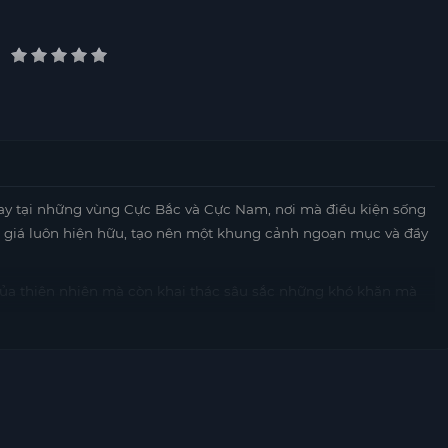
ay tại những vùng Cực Bắc và Cực Nam, nơi mà điều kiện sống
 giá luôn hiện hữu, tạo nên một khung cảnh ngoạn mục và đầy
ủa thiên nhiên mà còn khai thác sâu sắc những khó khăn mà
Các nhân vật trong phim phải tìm cách thích nghi và sinh tồn
h, Hành Tinh Băng Giá còn truyền tải thông điệp về sức mạnh
 cường và lòng dũng cảm của các nhân vật sẽ khiến khán giả