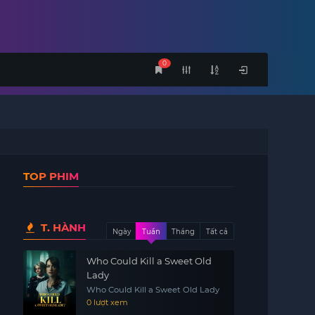
0
TOP PHIM
T. HÀNH
Ngày
Tuần
Tháng
Tất cả
Who Could Kill a Sweet Old
Lady
Who Could Kill a Sweet Old Lady
0 lượt xem