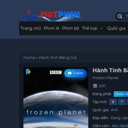
Trang chủ
Phim lẻ
Phim bộ
Thể loại
Quốc gia
Home
»
Hành Tinh Băng Giá
Hành Tinh B
Trailer
Frozen Planet
2011
Đang phát:
Hoàn Tấ
Tập mới:
8
7
Quốc gia:
Anh
Đạo diễn:
Đang cập
Diễn viên:
Alec Bal