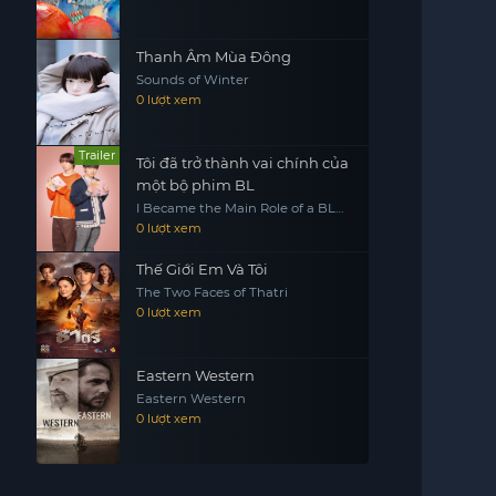
Thanh Âm Mùa Đông
Sounds of Winter
0 lượt xem
Trailer
Tôi đã trở thành vai chính của
một bộ phim BL
I Became the Main Role of a BL
Drama
0 lượt xem
Thế Giới Em Và Tôi
The Two Faces of Thatri
0 lượt xem
Eastern Western
Eastern Western
0 lượt xem