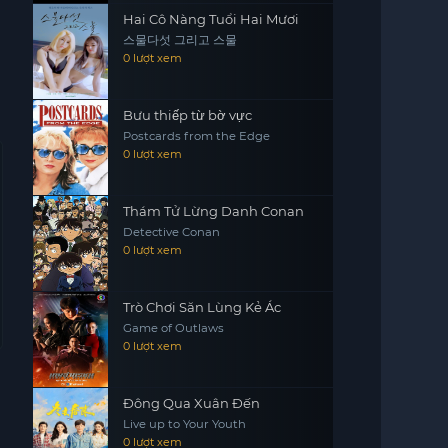
Hai Cô Nàng Tuổi Hai Mươi
스물다섯 그리고 스물
0 lượt xem
Bưu thiếp từ bờ vực
Postcards from the Edge
0 lượt xem
Thám Tử Lừng Danh Conan
Detective Conan
0 lượt xem
Trò Chơi Săn Lùng Kẻ Ác
Game of Outlaws
0 lượt xem
Đông Qua Xuân Đến
Live up to Your Youth
0 lượt xem