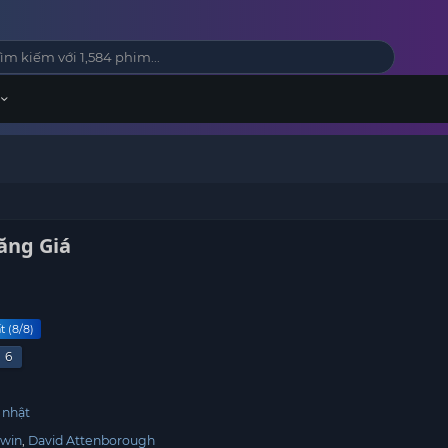
ăng Giá
t (8/8)
6
 nhật
dwin
David Attenborough