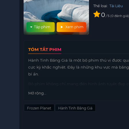
Thể loại:
Tài Liệu
0
/
0
đánh giá
5
Tập phim
Xem phim
TÓM TẮT PHIM
Hành Tinh Băng Giá là một bộ phim thú vị được qu
cực kỳ khắc nghiệt. Đây là những khu vực mà băng
bí ẩn.
Bộ phim không chỉ mang đến hình ảnh tuyệt đẹp c
con người phải đối mặt trong môi trường lạnh giá. 
Mở rộng...
giữa những thử thách khắc nghiệt của khí hậu này.
Ngoài việc khám phá vẻ đẹp hoang sơ của hành tin
Frozen Planet
Hành Tinh Băng Giá
của ý chí con người. Những câu chuyện về sự kiên
cảm động và suy nghĩ về giá trị của cuộc sống.