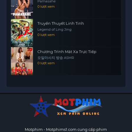
Pamasahe
0 lượt xem
Truyền Thuyết Linh Tinh
Legend of Ling Jing
0 lượt xem
Chương Trình Mát Xa Trực Tiếp
오일마사지 방송 ASMR
0 lượt xem
Motphim - Motphims1.com
cung cấp phim