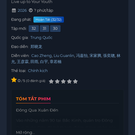
Live up to Your Youth
2026
? phút/tập
Đang phát:
Hoàn Tất (32/32)
Tập mới:
32
31
30
Quốc gia:
Trung Quốc
Đạo diễn:
郑晓龙
Diễn viên:
Cao Zheng
Liu Guanlin
冯嘉怡
宋家腾
張奕聰
林
允
王彦霖
田雨
白宇
章若楠
Thể loại:
Chính kịch
0
/
0
đánh giá
5
TÓM TẮT PHIM
Đông Qua Xuân Đến
Vào những năm 90 tại Bắc Kinh, quán trọ Đông
Qua Xuân Đến đã trở thành điểm dừng chân của
Mở rộng...
nhiều thanh niên đến từ khắp nơi, mang theo