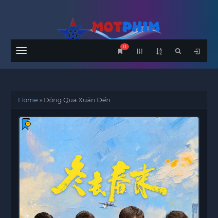
0
Menu
Home
»
Đông Qua Xuân Đến