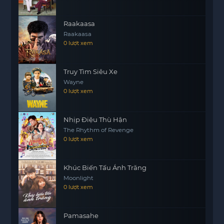
công việc phụ để kiếm tiền chữa bệnh cho gia
đình. Cuối cùng là Tào Dã, một họa sĩ với những ý
Raakaasa
tưởng nghệ thuật tiên phong nhưng chưa bao giờ
Raakaasa
được người khác hiểu và đánh giá cao.
0 lượt xem
Tất cả họ đều không ngừng nỗ lực theo đuổi ước
mơ của mình, mặc dù thực tại luôn khắc nghiệt
Truy Tìm Siêu Xe
và đầy bất trắc. Khi bước sang năm 2000 và vào
Wayne
thời đại mới, một số người trong số họ vẫn kiên trì
0 lượt xem
theo đuổi đam mê, trong khi một số khác buộc
phải từ bỏ. Tuy nhiên, ngọn lửa nghệ thuật trong
Nhịp Điệu Thù Hận
trái tim họ vẫn chưa bao giờ tắt.
The Rhythm of Revenge
0 lượt xem
Khúc Biến Tấu Ánh Trăng
Moonlight
0 lượt xem
Pamasahe