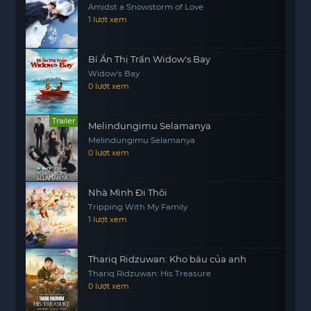
Amidst a Snowstorm of Love
1 lượt xem
Bí Ẩn Thị Trấn Widow's Bay
Widow's Bay
0 lượt xem
Trailer
Melindungimu Selamanya
Melindungimu Selamanya
0 lượt xem
Nhà Mình Đi Thôi
Tripping With My Family
1 lượt xem
Thariq Ridzuwan: Kho báu của anh
Thariq Ridzuwan: His Treasure
0 lượt xem