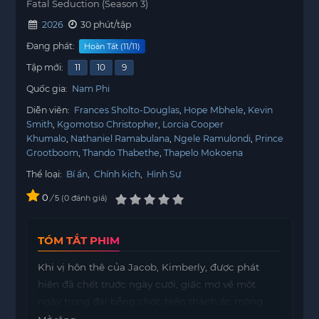
Fatal Seduction (Season 3)
2026
30 phút/tập
Đang phát:
Hoàn Tất (11/11)
Tập mới:
11
10
9
Quốc gia:
Nam Phi
Diễn viên:
Frances Sholto-Douglas
Hope Mbhele
Kevin
Smith
Kgomotso Christopher
Lorcia Cooper
Khumalo
Nathaniel Ramabulana
Ngele Ramulondi
Prince
Grootboom
Thando Thabethe
Thapelo Mokoena
Thể loại:
Bí ẩn
,
Chính kịch
,
Hình Sự
0
/
0
đánh giá
5
TÓM TẮT PHIM
Khi vị hôn thê của Jacob, Kimberly, được phát
hiện đã chết trước ngày cưới, giấc mơ về một
ngày trọng đại bỗng chốc biến thành ác mộng.
Nandi bị cuốn vào vòng xoáy của những cáo buộc