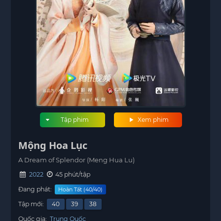
Tập phim
Xem phim
Mộng Hoa Lục
A Dream of Splendor (Meng Hua Lu)
2022
45 phút/tập
Đang phát:
Hoàn Tất (40/40)
Tập mới:
40
39
38
Quốc gia:
Trung Quốc