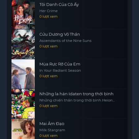
chỉ tìm thấy sức mạnh nội tâm mà còn mở rộng
Tội Danh Của Cô Ấy
tầm nhìn về cuộc sống. Cô đã vượt qua nỗi ám
Her Crime
ảnh với Âu Dương Húc, đồng thời mở ra cánh cửa
0 lượt xem
cứu rỗi bình đẳng cho những người phụ nữ trong
xã hội cổ đại. Cuộc hành trình của họ không chỉ là
Cửu Dương Võ Thần
câu chuyện về sự vượt qua khó khăn mà còn là
Ascendants of the Nine Suns
khát khao tự do và công lý cho những người phụ
0 lượt xem
nữ vốn bị xem nhẹ trong xã hội.
Mùa Rực Rỡ Của Em
In Your Radiant Season
0 lượt xem
Những la hán Idaten trong thời bình
Những chiến thần trong thời bình Heion
Sedai no Idaten-tachi
0 lượt xem
Mai Âm Đạo
Milk Stargram
0 lượt xem