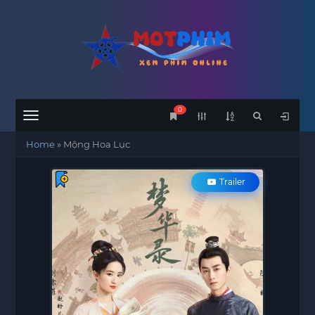
0
Menu
Home
»
Mộng Hoa Lục
Trailer