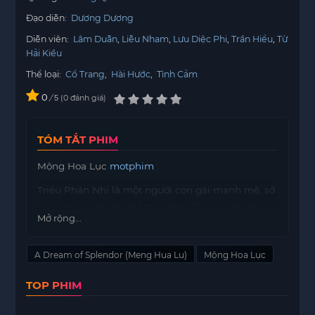
Đạo diễn:
Dương Dương
Diễn viên:
Lâm Duẫn
Liễu Nham
Lưu Diệc Phi
Trần Hiểu
Từ
Hải Kiều
Thể loại:
Cổ Trang
,
Hài Hước
,
Tình Cảm
0
/
0
đánh giá
5
TÓM TẮT PHIM
Mộng Hoa Lục
motphim
Triệu Phán Nhi là một người con gái mạnh mẽ, sở
hữu một quán trà nhỏ tại Hàng Châu. Cuộc sống
Mở rộng...
của cô đã có sự thay đổi lớn khi nhận được tin vui
rằng vị hôn phu của mình, Âu Dương Húc, đang
A Dream of Splendor (Meng Hua Lu)
Mộng Hoa Lục
học hành thành tài ở Kinh thành. Tuy nhiên, trái
tim cô lại tan vỡ khi biết rằng anh đã bỏ rơi mình.
TOP PHIM
Không chấp nhận số phận, Triệu Phán Nhi quyết
định lên đường tìm kiếm công lý cho bản thân.