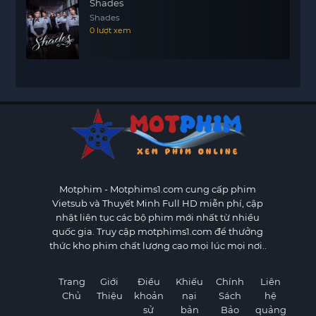
Shades
Shades
0 lượt xem
Motphim - Motphims1.com
cung cấp phim
Vietsub và Thuyết Minh Full HD miễn phí, cập
nhật liên tục các bộ phim mới nhất từ nhiều
quốc gia. Truy cập motphims1.com để thưởng
thức kho phim chất lượng cao mọi lúc mọi nơi..
Trang
Giới
Điều
Khiếu
Chính
Liên
Chủ
Thiệu
khoản
nại
Sách
hệ
sử
bản
Bảo
quảng