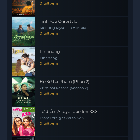
0 lượt xem
Tình Yêu Ở Bortala
Meeting Myself in Bortala
0 lượt xem
Pinanong
Pinanong
0 lượt xem
Hồ Sơ Tội Phạm (Phần 2)
Criminal Record (Season 2)
0 lượt xem
Trailer
Từ điểm A tuyệt đối đến XXX
From Straight A's to XXX
0 lượt xem