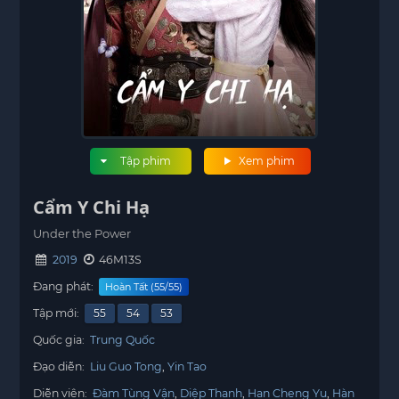
Tập phim
Xem phim
Cẩm Y Chi Hạ
Under the Power
2019
46M13S
Đang phát:
Hoàn Tất (55/55)
Tập mới:
55
54
53
Quốc gia:
Trung Quốc
Đạo diễn:
Liu Guo Tong
Yin Tao
Diễn viên:
Đàm Tùng Vận
Diệp Thanh
Han Cheng Yu
Hàn