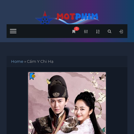
0
Menu
Home
»
Cẩm Y Chi Hạ