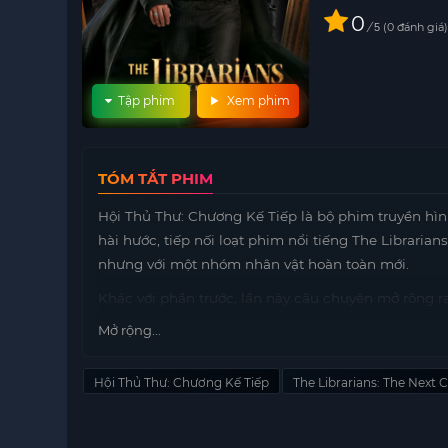
0
/
0
đánh giá
5
Tập phim
Xem phim
TÓM TẮT PHIM
Hội Thủ Thư: Chương Kế Tiếp là bộ phim truyền hì
hài hước, tiếp nối loạt phim nổi tiếng The Libraria
nhưng với một nhóm nhân vật hoàn toàn mới.
Khác với phần trước, lần này câu chuyện mở rộng ra
hiện một cách sinh động. Khán giả sẽ được đưa vào
Mở rộng...
cổ xưa tồn tại song song với thế giới hiện đại, đượ
Câu chuyện bắt đầu khi Vikram Chamberlain, một thủ
Hội Thủ Thư: Chương Kế Tiếp
The Librarians: The Next 
tình bị kéo đến thời hiện đại. Do hiểu sai về thực t
ma thuật ra khắp thế giới hiện đại.