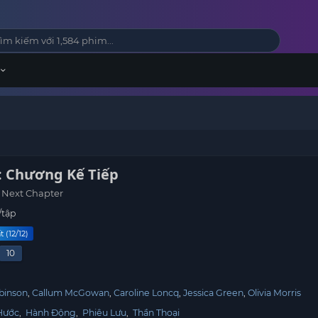
: Chương Kế Tiếp
e Next Chapter
/tập
 (12/12)
10
binson
Callum McGowan
Caroline Loncq
Jessica Green
Olivia Morris
Hước
,
Hành Động
,
Phiêu Lưu
,
Thần Thoại