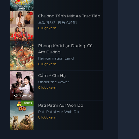
Chương Trình Mát Xa Trực Tiếp
오일마사지 방송 ASMR
0 lượt xem
Phong Khởi Lạc Dương: Cõi
Âm Dương
Reincarnation Land
0 lượt xem
Cẩm Y Chi Hạ
Under the Power
0 lượt xem
Trailer
Pati Patni Aur Woh Do
Pati Patni Aur Woh Do
0 lượt xem