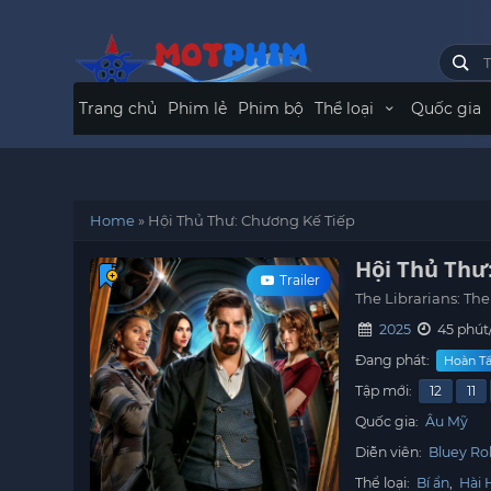
Trang chủ
Phim lẻ
Phim bộ
Thể loại
Quốc gia
Home
»
Hội Thủ Thư: Chương Kế Tiếp
Hội Thủ Thư
Trailer
The Librarians: Th
2025
45 phút
Đang phát:
Hoàn Tất
Tập mới:
12
11
Quốc gia:
Âu Mỹ
Diễn viên:
Bluey Ro
Thể loại:
Bí ẩn
,
Hài 