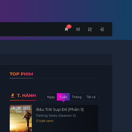
0
TOP PHIM
T. HÀNH
Ngày
Tuần
Tháng
Tất cả
Bầu Trời Sụp Đổ (Phần 5)
Falling Skies (Season 5)
0 lượt xem