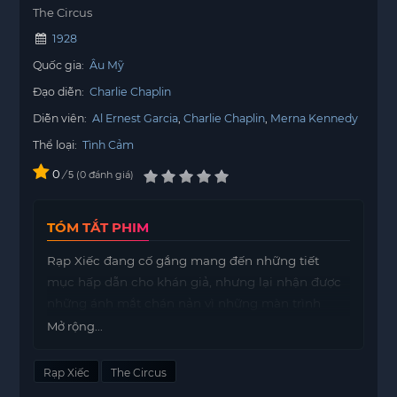
The Circus
1928
Quốc gia:
Âu Mỹ
Đạo diễn:
Charlie Chaplin
Diễn viên:
Al Ernest Garcia
Charlie Chaplin
Merna Kennedy
Thể loại:
Tình Cảm
0
/
0
đánh giá
5
TÓM TẮT PHIM
Rạp Xiếc đang cố gắng mang đến những tiết
mục hấp dẫn cho khán giả, nhưng lại nhận được
những ánh mắt chán nản vì những màn trình
diễn đã quá quen thuộc. Ông chủ của rạp xiếc
Mở rộng...
cảm thấy bối rối và không biết phải làm gì để thu
hút sự chú ý của khán giả.
Rạp Xiếc
The Circus