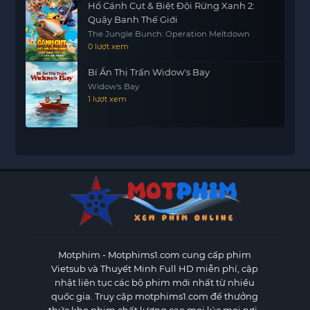
Hổ Cánh Cụt & Biệt Đội Rừng Xanh 2:
Quậy Banh Thế Giới
The Jungle Bunch: Operation Meltdown
0 lượt xem
Bí Ẩn Thị Trấn Widow's Bay
Widow's Bay
1 lượt xem
Motphim - Motphims1.com
cung cấp phim
Vietsub và Thuyết Minh Full HD miễn phí, cập
nhật liên tục các bộ phim mới nhất từ nhiều
quốc gia. Truy cập motphims1.com để thưởng