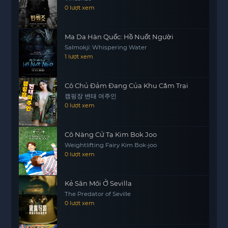
thang cảm thấy buồn bã. Cuộc sống ở rạp xiếc trở
0 lượt xem
nên phức tạp hơn khi những cảm xúc lẫn lộn giữa
tình bạn và tình yêu bắt đầu xuất hiện.
Ma Da Hàn Quốc: Hồ Nuốt Người
Rạp Xiếc không chỉ là nơi biểu diễn mà còn là nơi
Salmokji: Whispering Water
gã lang thang học được nhiều bài học về tình yêu
1 lượt xem
và cuộc sống. Trong bối cảnh của những cuộc thi
tài năng và sự cạnh tranh trong tình cảm, gã lang
Cô Chủ Đảm Đang Của Khu Cắm Trại
thang phải tự khám phá chính mình và tìm cách
캠핑장 변태 여주인
vượt qua những cảm xúc khó khăn này.
0 lượt xem
Cô Nàng Cử Tạ Kim Bok Joo
Weightlifting Fairy Kim Bok-joo
0 lượt xem
Kẻ Săn Mồi Ở Sevilla
The Predator of Seville
0 lượt xem