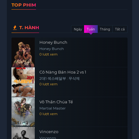
Một ngày nọ, một gã lang thang vô tình đi vào rạp
TOP PHIM
xiếc khi đang bị cảnh sát đuổi theo do bị hiểu lầm
là kẻ móc túi. Sự xuất hiện bất ngờ của gã đã
khiến khán giả cười và cảm thấy thú vị, điều này
T. HÀNH
khiến ông chủ rạp xiếc quyết định thuê gã về làm
Ngày
Tuần
Tháng
Tất cả
việc.
Honey Bunch
Dù vậy, gã lang thang gặp khó khăn trong việc
Honey Bunch
0 lượt xem
tập luyện các tiết mục biểu diễn, vì vậy ông chủ
chuyển gã sang làm nhân viên hậu đài. Tại đây,
gã đã kết bạn với Merna, cô gái cưỡi ngựa và
Cô Nàng Bán Hoa 2 vs 1
cũng là con gái của ông chủ rạp. Merna nhận ra
2대1 섹스배달부 : 무삭제
0 lượt xem
rằng gã lang thang chính là điểm nhấn thu hút
khán giả và thuyết phục bố cô phải trả lương cho
gã xứng đáng hơn.
Võ Thần Chúa Tể
Martial Master
Trong thời gian ở bên nhau, gã lang thang đã nảy
0 lượt xem
sinh tình cảm với Merna. Tuy nhiên,
motphims1.com
Merna lại dành tình cảm cho Rex,
Vincenzo
chàng trai đi trên dây, điều này khiến gã lang
Vincenzo