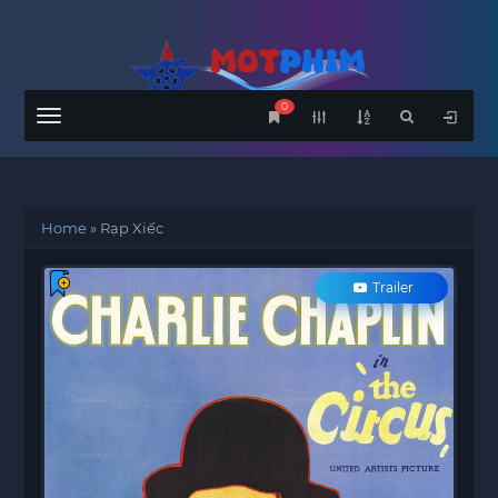
0
Menu
Home
»
Rạp Xiếc
Trailer