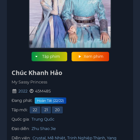
Tập phim
Xem phim
Chúc Khanh Hảo
My Sassy Princess
2022
45M48S
Đang phát:
Hoàn Tất (22/22)
Tập mới:
22
21
20
Quốc gia:
Trung Quốc
Đạo diễn:
Zhu Shao Jie
Diễn viên:
Crystal
Mễ Nhiệt
Trịnh Nghiệp Thành
Yang