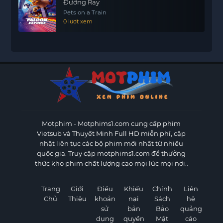
Đường Ray
Pets on a Train
0 lượt xem
Motphim - Motphims1.com
cung cấp phim
Vietsub và Thuyết Minh Full HD miễn phí, cập
nhật liên tục các bộ phim mới nhất từ nhiều
quốc gia. Truy cập motphims1.com để thưởng
thức kho phim chất lượng cao mọi lúc mọi nơi..
Trang
Giới
Điều
Khiếu
Chính
Liên
Chủ
Thiệu
khoản
nại
Sách
hệ
sử
bản
Bảo
quảng
dụng
quyền
Mật
cáo