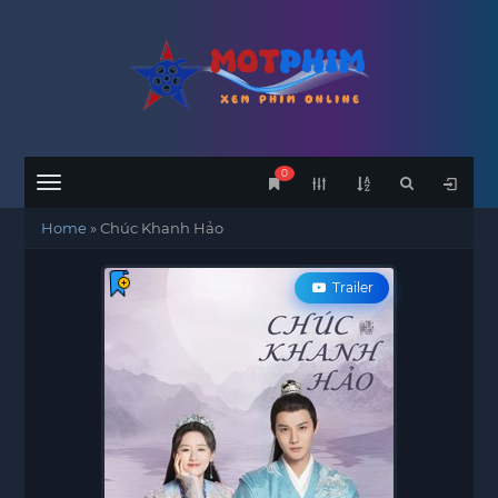
0
Menu
Home
»
Chúc Khanh Hảo
Trailer