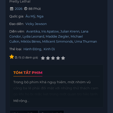
Pretty Lethal
2026
88 Phút
Quốc gia:
Âu Mỹ
Nga
Đạo diễn:
Vicky Jewson
Diễn viên:
Avantika
Iris Apatow
Julian Krenn
Lana
Condor
Lydia Leonard
Maddie Ziegler
Michael
Culkin
Miklós Béres
Millicent Simmonds
Uma Thurman
Thể loại:
Hành Động
,
Kinh Dị
0
/
0
đánh giá
5
TÓM TẮT PHIM
Trong bộ phim Khá nguy hiểm, một nhóm vũ
công ba lê phải đối mặt với những thử thách cam
go khi họ bị mắc kẹt trong một quán trọ hẻo lánh.
Mở rộng...
Sau khi xe buýt của họ gặp sự cố trên đường đến
một cuộc thi khiêu vũ, những người trẻ tuổi này