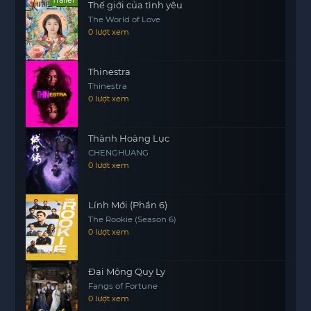
Thế giới của tình yêu
thách và thoát khỏi quán trọ này an toàn?
The World of Love
0 lượt xem
Khá nguy hiểm là một bộ phim đầy kịch tính, nơi
mà sự sống và cái chết chỉ cách nhau một bước
chân. Đoàn vũ công sẽ phải chứng minh rằng
Thinestra
Thinestra
tình bạn và sự đoàn kết có thể giúp họ vượt qua
0 lượt xem
mọi rào cản và trở về với ước mơ của mình.
Thành Hoàng Lục
CHENGHUANG
0 lượt xem
Lính Mới (Phần 6)
The Rookie (Season 6)
0 lượt xem
Đại Mộng Quy Ly
Fangs of Fortune
0 lượt xem