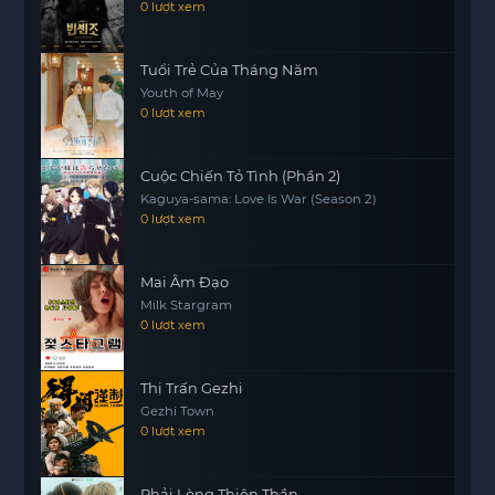
nhưng cũng là cơ hội để nàng chứng tỏ bản lĩnh
0 lượt xem
của mình trong chốn quyền lực.
Liệu nàng có thể tìm ra kẻ thù và đưa sự thật ra
Tuổi Trẻ Của Tháng Năm
Youth of May
ánh sáng? Và mối quan hệ giữa nàng và Tiêu Lạc
0 lượt xem
sẽ phát triển ra sao trong bối cảnh đầy rẫy âm
mưu này? Tất cả sẽ được giải đáp trong câu
chuyện đầy kịch tính và hấp dẫn của Vạn Phúc
Cuộc Chiến Tỏ Tình (Phần 2)
Kaguya-sama: Love Is War (Season 2)
Kim An.
0 lượt xem
Mai Âm Đạo
Milk Stargram
0 lượt xem
Thị Trấn Gezhi
Gezhi Town
0 lượt xem
Phải Lòng Thiên Thần