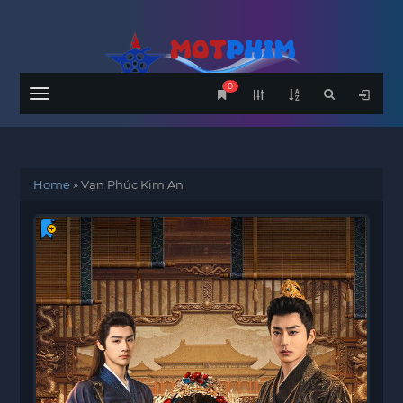
0
Menu
Home
»
Vạn Phúc Kim An