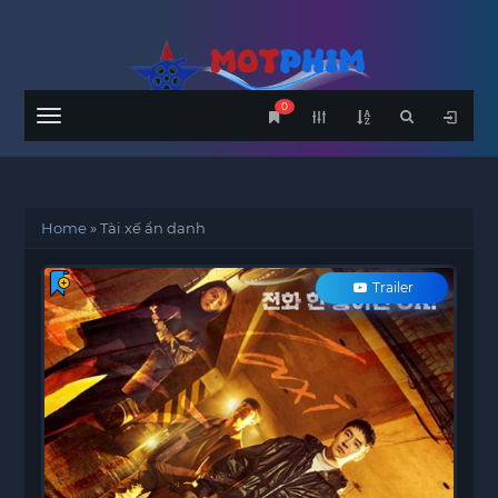
0
Menu
Home
»
Tài xế ẩn danh
Trailer