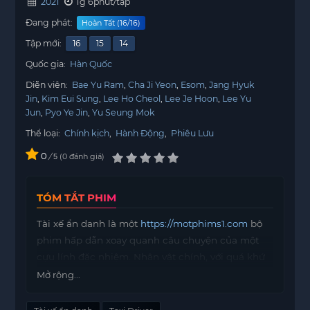
2021
1g 6phút/tập
Đang phát:
Hoàn Tất (16/16)
Tập mới:
16
15
14
Quốc gia:
Hàn Quốc
Diễn viên:
Bae Yu Ram
Cha Ji Yeon
Esom
Jang Hyuk
Jin
Kim Eui Sung
Lee Ho Cheol
Lee Je Hoon
Lee Yu
Jun
Pyo Ye Jin
Yu Seung Mok
Thể loại:
Chính kịch
,
Hành Động
,
Phiêu Lưu
0
/
0
đánh giá
5
TÓM TẮT PHIM
Tài xế ẩn danh là một
https://motphims1.com
bộ
phim hấp dẫn xoay quanh câu chuyện của một
cựu lính đặc nhiệm. Nhân vật chính, với quá khứ
đầy bi kịch, quyết định trả thù cho những nạn
Mở rộng...
nhân của sự bất công mà họ phải chịu đựng.