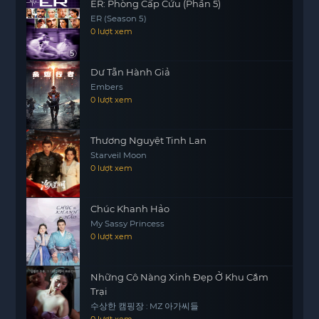
ER: Phòng Cấp Cứu (Phần 5)
nhận được nỗi đau và quyết tâm của nhân vật
ER (Season 5)
chính, cũng như những âm mưu đen tối ẩn sau
0 lượt xem
những chuyến taxi bình thường.
Bộ phim đã tạo ra một làn sóng phản ứng mạnh
Dư Tẫn Hành Giả
mẽ từ khán giả, làm nổi bật lên những vấn đề xã
Embers
hội nhức nhối mà nhiều người vẫn đang phải đối
0 lượt xem
mặt. Tài xế ẩn danh thực sự là một tác phẩm điện
ảnh đáng xem cho những ai yêu thích thể loại
Thương Nguyệt Tinh Lan
hành động kết hợp với những thông điệp sâu sắc.
Starveil Moon
0 lượt xem
Chúc Khanh Hảo
My Sassy Princess
0 lượt xem
Những Cô Nàng Xinh Đẹp Ở Khu Cắm
Trại
수상한 캠핑장 : MZ 아가씨들
0 lượt xem