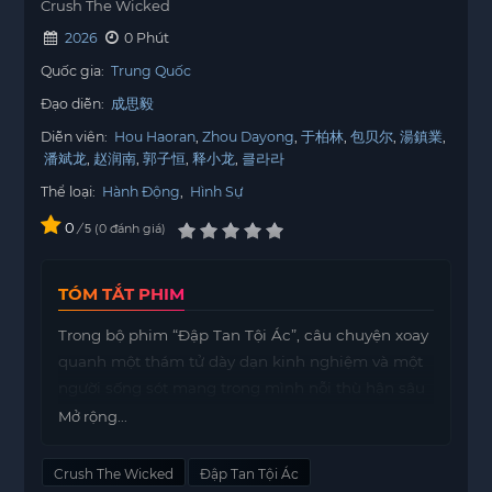
Crush The Wicked
2026
0 Phút
Quốc gia:
Trung Quốc
Đạo diễn:
成思毅
Diễn viên:
Hou Haoran
Zhou Dayong
于柏林
包贝尔
湯鎮業
潘斌龙
赵润南
郭子恒
释小龙
클라라
Thể loại:
Hành Động
,
Hình Sự
0
/
0
đánh giá
5
TÓM TẮT PHIM
Trong bộ phim “Đập Tan Tội Ác”, câu chuyện xoay
quanh một thám tử dày dạn kinh nghiệm và một
người sống sót mang trong mình nỗi thù hận sâu
sắc. Họ hợp tác với nhau để truy lùng một tên sát
Mở rộng...
nhân hàng loạt đang lẩn trốn. Tên sát nhân này
không chỉ là một kẻ giết người mà còn là hiện
Crush The Wicked
Đập Tan Tội Ác