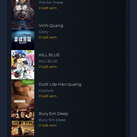
The Sin Trade
cuộc đối đầu căng thẳng, những tình huống bất
0 lượt xem
ngờ và sự phát triển của các nhân vật tạo nên một
bức tranh chân thực về nỗi đau và sự phục hồi.
Vinh Quang
Cuộc sống không bao giờ đơn giản, và đôi khi, con
Glory
người phải đương đầu với những bóng ma từ quá
0 lượt xem
khứ để tìm ra ánh sáng cho tương lai. Bộ phim
hứa hẹn sẽ mang đến cho khán giả những giây
KILL BLUE
phút hồi hộp và nhiều cảm xúc sâu sắc.
KILL BLUE
0 lượt xem
Trailer
Dưới Lớp Hào Quang
Couture
0 lượt xem
Bury Em Deep
Bury 'Em Deep
0 lượt xem