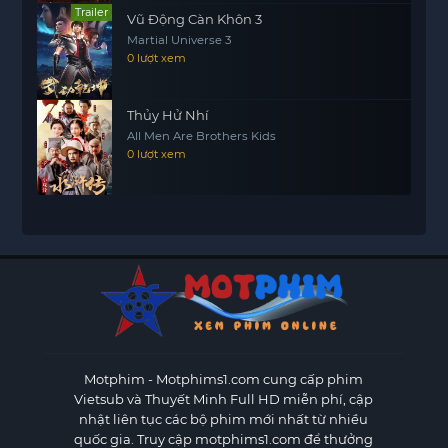
Trailer
Vũ Động Càn Khôn 3
Martial Universe 3
0 lượt xem
Thủy Hử Nhí
All Men Are Brothers Kids
0 lượt xem
Motphim - Motphims1.com
cung cấp phim
Vietsub và Thuyết Minh Full HD miễn phí, cập
nhật liên tục các bộ phim mới nhất từ nhiều
quốc gia. Truy cập motphims1.com để thưởng