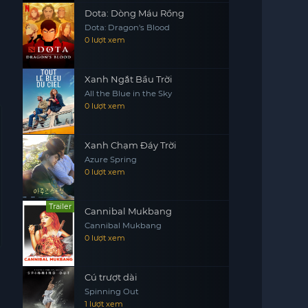
Dota: Dòng Máu Rồng
Dota: Dragon's Blood
0 lượt xem
Xanh Ngắt Bầu Trời
All the Blue in the Sky
0 lượt xem
Xanh Chạm Đáy Trời
Azure Spring
0 lượt xem
Trailer
Cannibal Mukbang
Cannibal Mukbang
0 lượt xem
Cú trượt dài
Spinning Out
1 lượt xem