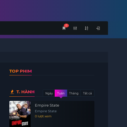
0
TOP PHIM
T. HÀNH
Ngày
Tuần
Tháng
Tất cả
Empire State
Empire State
0 lượt xem