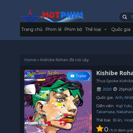
Trang chủ
Phim lẻ
Phim bộ
Thể loại
Quốc gia
Home
»
Kishibe Rohan đã nói vậy
Kishibe Roha
Trailer
Thus Spoke Kishib
2020
25phút/
Quốc gia:
Anh
Nhật
Diễn viên:
Kaji Yuki
Takamasa
Nakahar
Thể loại:
Bí ẩn
,
Hoạt
0
/
0
đánh giá
5