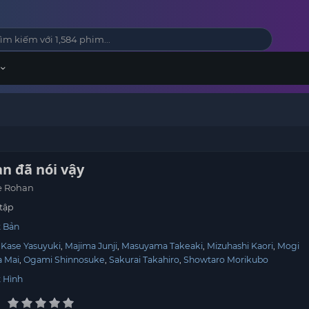
n đã nói vậy
e Rohan
tập
 Bản
Kase Yasuyuki
Majima Junji
Masuyama Takeaki
Mizuhashi Kaori
Mogi
a Mai
Ogami Shinnosuke
Sakurai Takahiro
Showtaro Morikubo
 Hình