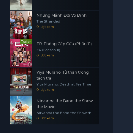
Những Mảnh Đời Vô Định
The Stranded
0 lượt xem
Trailer
ER: Phòng Cấp Cứu (Phần 11)
ER (Season 11)
0 lượt xem
Yiya Murano: Tử thần trong
tách trà
Yiya Murano: Death at Tea Time
0 lượt xem
Nirvanna the Band the Show
the Movie
Nirvanna the Band the Show the
Movie
0 lượt xem