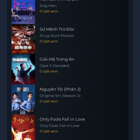
hoàn cảnh khó khăn.
Dog Man
0 lượt xem
Sứ Mệnh Trừ Độc
Drug Hunt Mission
0 lượt xem
Giải Mã Trọng Án
Case X Decoded
0 lượt xem
Nguyên Tội (Phần 2)
Original Sin (Season 2)
0 lượt xem
Only Fools Fall in Love
Only Fools Fall in Love
0 lượt xem