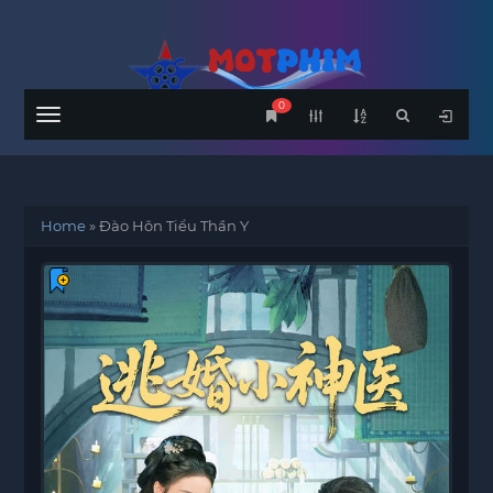
0
Menu
Home
»
Đào Hôn Tiểu Thần Y