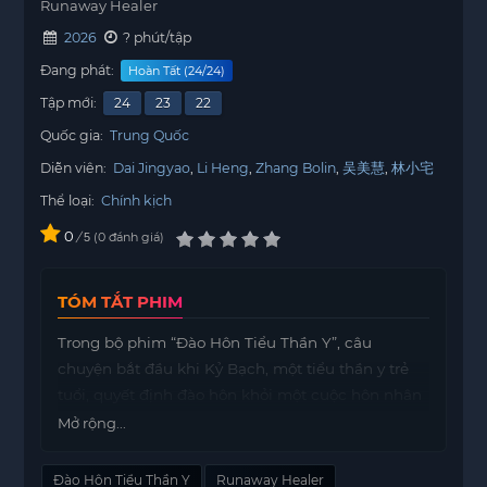
Runaway Healer
2026
? phút/tập
Đang phát:
Hoàn Tất (24/24)
Tập mới:
24
23
22
Quốc gia:
Trung Quốc
Diễn viên:
Dai Jingyao
Li Heng
Zhang Bolin
吴美慧
林小宅
Thể loại:
Chính kịch
0
/
0
đánh giá
5
TÓM TẮT PHIM
Trong bộ phim “Đào Hôn Tiểu Thần Y”, câu
chuyện bắt đầu khi Kỷ Bạch, một tiểu thần y trẻ
tuổi, quyết định đào hôn khỏi một cuộc hôn nhân
đã được sắp đặt.
Mở rộng...
Trong một lần
https://mot phim
tình cờ, cô gặp
Đào Hôn Tiểu Thần Y
Runaway Healer
Tiêu Hạc Nhan, thủ lĩnh của một nhóm sơn tặc, và