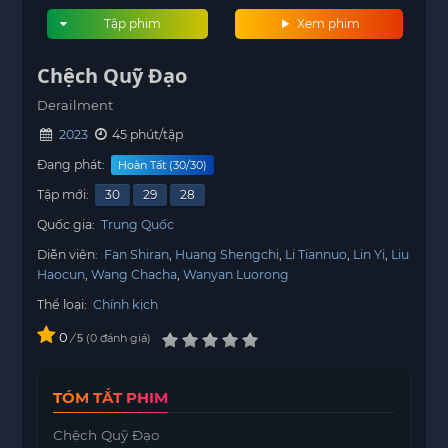
Tập phim
Xem phim
Chệch Quỹ Đạo
Derailment
2023
45 phút/tập
Đang phát:
Hoàn Tất (30/30)
Tập mới:
30
29
28
Quốc gia:
Trung Quốc
Diễn viên:
Fan Shiran
Huang Shengchi
Li Tiannuo
Lin Yi
Liu
Haocun
Wang Chacha
Wanyan Luorong
Thể loại:
Chính kịch
0
/
0
đánh giá
5
TÓM TẮT PHIM
Chệch Quỹ Đạo