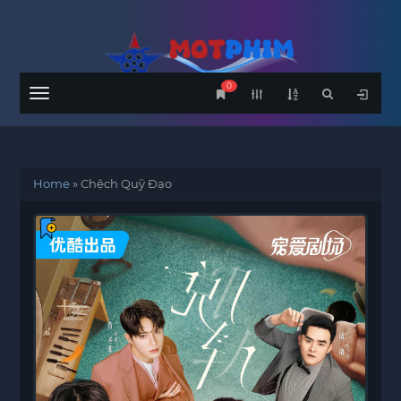
0
Menu
Home
»
Chệch Quỹ Đạo