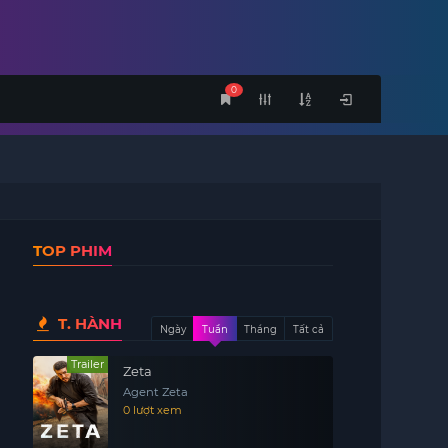
0
TOP PHIM
T. HÀNH
Ngày
Tuần
Tháng
Tất cả
Trailer
Zeta
Agent Zeta
0 lượt xem