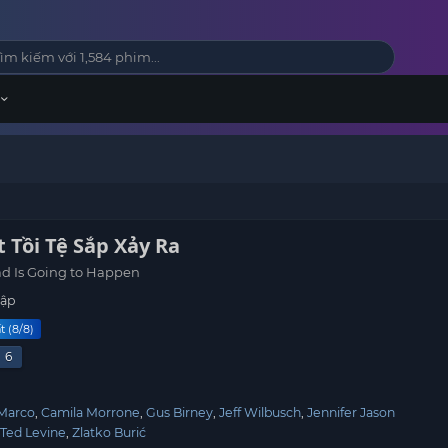
 Tồi Tệ Sắp Xảy Ra
d Is Going to Happen
tập
t (8/8)
6
Marco
Camila Morrone
Gus Birney
Jeff Wilbusch
Jennifer Jason
Ted Levine
Zlatko Burić