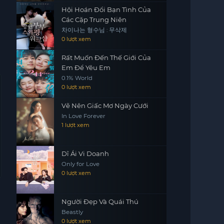
Hội Hoán Đổi Bạn Tình Của
Các Cặp Trung Niên
차이나는 형수님 : 무삭제
0 lượt xem
Rất Muốn Đến Thế Giới Của
Em Để Yêu Em
0.1% World
0 lượt xem
Vẽ Nên Giấc Mơ Ngày Cưới
In Love Forever
1 lượt xem
Dĩ Ái Vi Doanh
Only for Love
0 lượt xem
Người Đẹp Và Quái Thú
Beastly
0 lượt xem