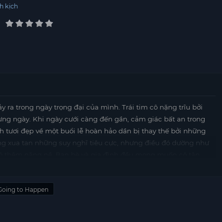
h kịch
 ra trong ngày trọng đại của mình. Trái tim cô nặng trĩu bởi
từng ngày. Khi ngày cưới càng đến gần, cảm giác bất an trong
h tươi đẹp về một buổi lễ hoàn hảo dần bị thay thế bởi những
g xua tan những suy nghĩ tiêu cực, nhưng điều đó dường như
ô thêm nặng nề. Bạn bè và gia đình đều mong muốn cô tận
ng không thôi ám ảnh cô. Mỗi khi nghĩ đến lễ cưới, cô lại
đó kinh khủng đang chờ đợi phía trước. Cô dâu này chỉ mong có
 Going to Happen
ngày vui của mình, nhưng nỗi sợ hãi vẫn luôn hiện hữu, khiến
 gì đang chờ đón cô trong ngày cưới? Một điều gì đó rất tồi tệ
y phút trôi qua.