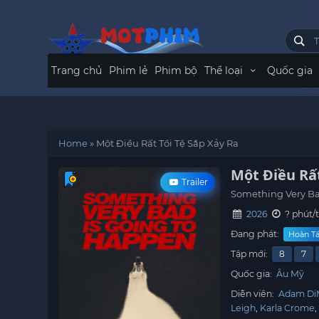
Trang chủ
Phim lẻ
Phim bộ
Thể loại
Quốc gia
Home
»
Một Điều Rất Tồi Tệ Sắp Xảy Ra
Một Điều Rất
Trailer
Something Very Ba
2026
? phút/
Đang phát:
Hoàn Tấ
Tập mới:
8
7
Quốc gia:
Âu Mỹ
Diễn viên:
Adam Di
Leigh
Karla Crome