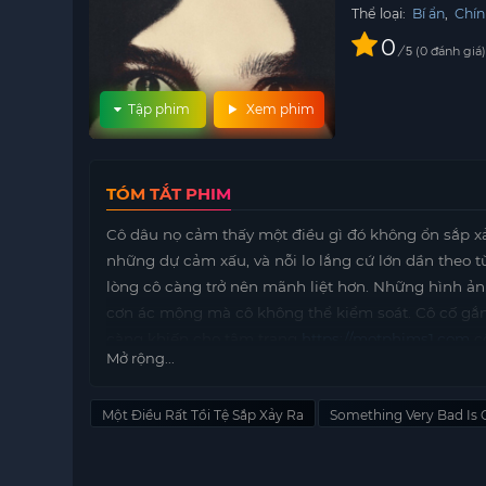
Thể loại:
Bí ẩn
,
Chín
0
/
0
đánh giá
5
Tập phim
Xem phim
TÓM TẮT PHIM
Cô dâu nọ cảm thấy một điều gì đó không ổn sắp xảy
những dự cảm xấu, và nỗi lo lắng cứ lớn dần theo 
lòng cô càng trở nên mãnh liệt hơn. Những hình ản
cơn ác mộng mà cô không thể kiểm soát. Cô cố gắn
càng khiến cho tâm trạng
https://motphims1.com
c
Mở rộng...
hưởng những khoảnh khắc hạnh phúc, nhưng sự lo lắ
cảm thấy một cơn rùng mình, như thể một điều gì 
Một Điều Rất Tồi Tệ Sắp Xảy Ra
Something Very Bad Is
thể vượt qua những cảm xúc tiêu cực và tận hưởng 
cho cô không thể hoàn toàn thả lỏng. Liệu rằng điều
sắp xảy ra, và cô cảm nhận rõ điều đó trong từng giâ