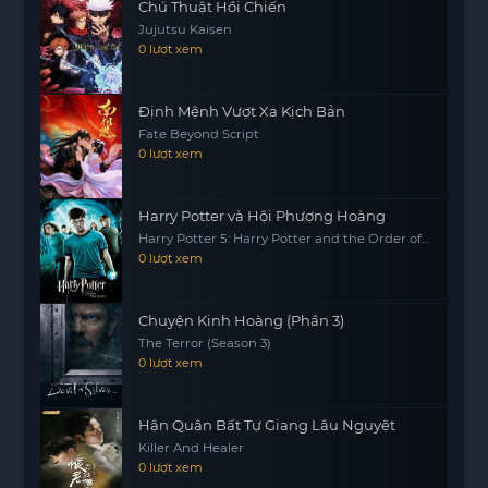
đứng vững vàng hay bảo vệ những người mình
Chú Thuật Hồi Chiến
yêu thương, việc sở hữu sức mạnh là điều kiện
Jujutsu Kaisen
0 lượt xem
tiên quyết. Đây là một chân lý không bao giờ thay
đổi từ xưa đến nay.
Định Mệnh Vượt Xa Kịch Bản
Fate Beyond Script
0 lượt xem
Harry Potter và Hội Phượng Hoàng
Harry Potter 5: Harry Potter and the Order of
the Phoenix
0 lượt xem
Chuyện Kinh Hoàng (Phần 3)
The Terror (Season 3)
0 lượt xem
Hận Quân Bất Tự Giang Lâu Nguyệt
Killer And Healer
0 lượt xem