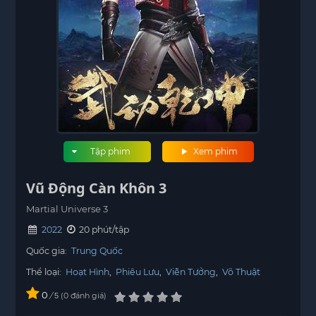
Tập phim
Xem phim
Vũ Động Càn Khôn 3
Martial Universe 3
2022
20 phút/tập
Quốc gia:
Trung Quốc
Thể loại:
Hoạt Hình
,
Phiêu Lưu
,
Viễn Tưởng
,
Võ Thuật
0
/
0
đánh giá
5