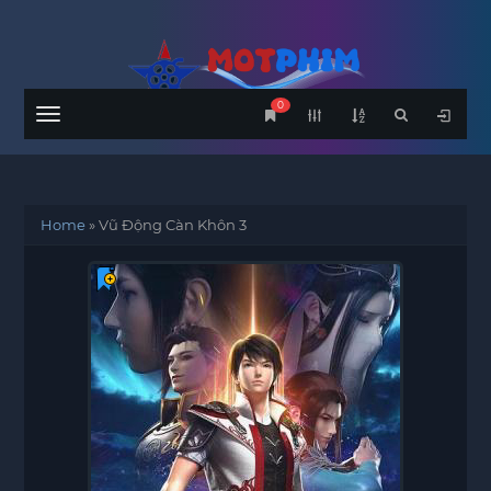
0
Menu
Home
»
Vũ Động Càn Khôn 3