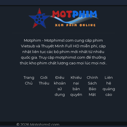
Motphim - Motphims1.com
cung cấp phim
Vietsub và Thuyết Minh Full HD miễn phí, cập
nhật liên tục các bộ phim mới nhất từ nhiều
quốc gia. Truy cập motphims1.com để thưởng
thức kho phim chất lượng cao mọi lúc mọi nơi..
Trang
Giới
Điều
Khiếu
Chính
Liên
Chủ
Thiệu
khoản
nại
Sách
hệ
sử
bản
Bảo
quảng
dụng
quyền
Mật
cáo
©
2026 Motphims1.com