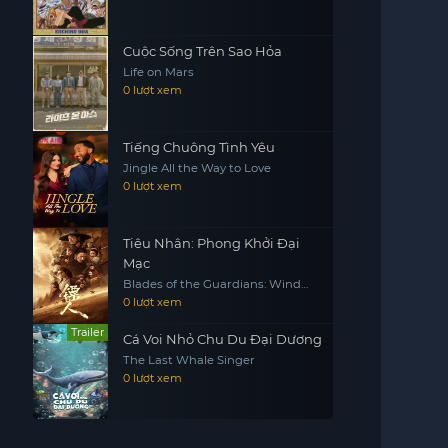
Cuộc Sống Trên Sao Hỏa​
Life on Mars
0 lượt xem
Tiếng Chuông Tình Yêu
Jingle All the Way to Love
0 lượt xem
Tiêu Nhân: Phong Khởi Đại
Mạc
Blades of the Guardians: Wind
Rises in the Desert
0 lượt xem
Trailer
Cá Voi Nhỏ Chu Du Đại Dương
The Last Whale Singer
0 lượt xem