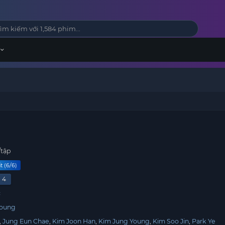
/tập
t (6/6)
4
c
Young
Jung Eun Chae
Kim Joon Han
Kim Jung Young
Kim Soo Jin
Park Ye