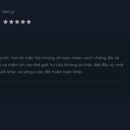
,
Tâm Lý
o Mi. Yoo Mi mắc hội chứng rối loạn nhân cách chống đối xã
 và niềm tin vào thế giới hư cấu không có thật. Bắt đầu từ một
gười khác và sống cuộc đời hoàn toàn khác.
nh, giữ mình trên tất cả mọi người, đối xử với họ không tử tế
g với Yoo Mi.
định hướng tương lai. Ji Won là một tiền bối đáng tin cậy,