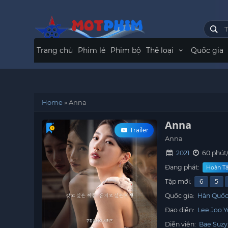
Trang chủ
Phim lẻ
Phim bộ
Thể loại
Quốc gia
Home
»
Anna
Anna
Trailer
Anna
2021
60 phút
Đang phát:
Hoàn Tấ
Tập mới:
6
5
Quốc gia:
Hàn Quố
Đạo diễn:
Lee Joo 
Diễn viên:
Bae Suzy