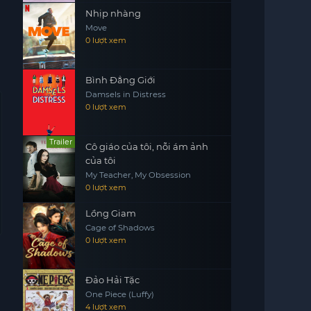
Nhịp nhàng
Move
0 lượt xem
Bình Đẳng Giới
Damsels in Distress
0 lượt xem
Trailer
Cô giáo của tôi, nỗi ám ảnh
của tôi
My Teacher, My Obsession
0 lượt xem
Lồng Giam
Cage of Shadows
0 lượt xem
Đảo Hải Tặc
One Piece (Luffy)
4 lượt xem