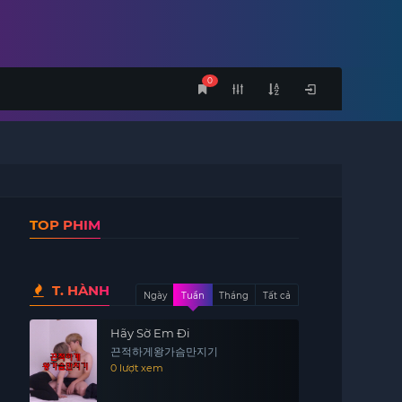
0
TOP PHIM
T. HÀNH
Ngày
Tuần
Tháng
Tất cả
Hãy Sờ Em Đi
끈적하게왕가슴만지기
0 lượt xem