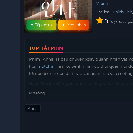
Young
Thể loại:
Chính kịch
0
/
0
đánh giá
5
Tập phim
Xem phim
TÓM TẮT PHIM
Phim “Anna” là câu chuyện xoay quanh nhân vật Yo
hội,
motphim
là một bệnh nhân có thói quen nói dối
lời nói dối nhỏ, cô đã nhập vai hoàn hảo vào một n
Hyun Joo là một người phụ nữ sống cuộc sống của mì
cũng không ác ý. Cô có một mối quan hệ căng thẳn
Mở rộng...
Ji Hoon là chồng của Yoo Mi, người có tham vọng và 
người duy nhất mà Yoo Mi tin tưởng.
Anna