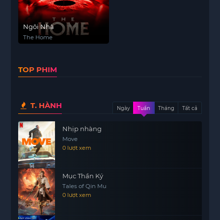
Ngôi Nhà
The Home
TOP PHIM
T. HÀNH
Ngày
Tuần
Tháng
Tất cả
Nhịp nhàng
Move
0 lượt xem
Mục Thần Ký
Tales of Qin Mu
0 lượt xem