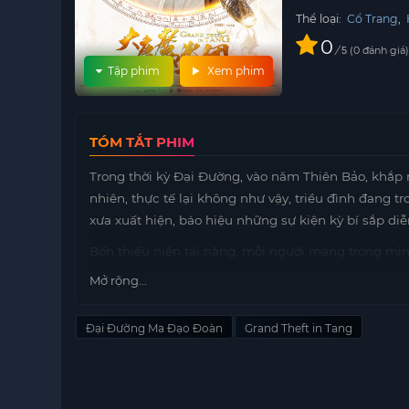
Thể loại:
Cổ Trang
,
0
/
0
đánh giá
5
Tập phim
Xem phim
TÓM TẮT PHIM
Trong thời kỳ Đại Đường, vào năm Thiên Bảo, khắp 
nhiên, thực tế lại không như vậy, triều đình đang tr
xưa xuất hiện, báo hiệu những sự kiện kỳ bí sắp diễ
Bốn thiếu niên tài năng, mỗi người mang trong mìn
chức mang tên Ma Đạo Đoàn. Hành trình của họ khôn
Mở rộng...
yêu và hận thù. Trong suốt cuộc hành trình, họ đã
Lý Tự, tạo nên những mối quan hệ phức tạp.
Đại Đường Ma Đạo Đoàn
Grand Theft in Tang
Họ phải đối mặt
https://mot phim
với vô vàn hiểm 
thế giới. Tình bạn, tình yêu và những cuộc chiến t
chuyện hấp dẫn và ly kỳ. Liệu Ma Đạo Đoàn có thể 