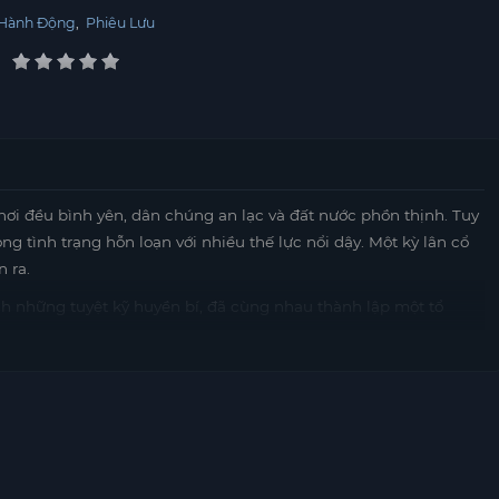
Hành Động
,
Phiêu Lưu
nơi đều bình yên, dân chúng an lạc và đất nước phồn thịnh. Tuy
ong tình trạng hỗn loạn với nhiều thế lực nổi dậy. Một kỳ lân cổ
n ra.
h những tuyệt kỹ huyền bí, đã cùng nhau thành lập một tổ
g chỉ là việc tìm kiếm bảo vật mà còn là cuộc chiến giữa tình
 gặp gỡ và dây dưa với những nhân vật như Thiếu Khanh của Đại
nguy và thử thách trên con đường khám phá những bí ẩn của
ranh giành quyền lực hòa quyện vào nhau, tạo nên một câu
vượt qua mọi khó khăn và tìm ra bảo vật mà họ khao khát? Hãy