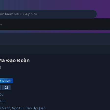
Ma Đạo Đoàn
g
t (24/24)
22
ốc
Minh
h Manh
Ngô Ưu
Trần Hy Quận