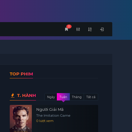
0
TOP PHIM
T. HÀNH
Ngày
Tuần
Tháng
Tất cả
Người Giải Mã
The Imitation Game
0 lượt xem