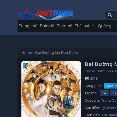
Trang chủ
Phim lẻ
Phim bộ
Thể loại
Quốc gia
Home
»
Đại Đường Ma Đạo Đoàn
Đại Đường 
Grand Theft in Tan
2019
Đang phát:
Hoàn Tấ
Tập mới:
24
23
Quốc gia:
Trung Qu
Đạo diễn:
Lý Minh 
Diễn viên:
Lưu Man