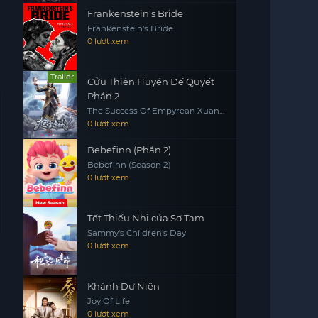
Frankenstein's Bride
Frankenstein's Bride
0 lượt xem
Trailer
Cửu Thiên Huyền Đế Quyết
Phần 2
The Success Of Empyrean Xuan
Emperor
0 lượt xem
Bebefinn (Phần 2)
Bebefinn (Season 2)
0 lượt xem
Tết Thiếu Nhi của Sơ Tam
Sammy's Children's Day
0 lượt xem
Khánh Dư Niên
Joy Of Life
0 lượt xem