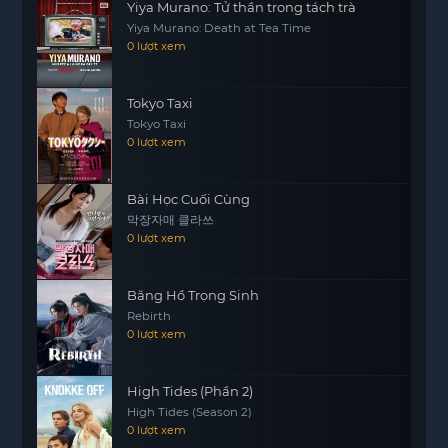
nỗi đau và những bí mật đen tối của họ đều có sự
Yiya Murano: Tử thần trong tách trà
liên kết với nhau, tạo nên một bức tranh phức tạp
Yiya Murano: Death at Tea Time
0 lượt xem
của cuộc sống.
Liệu anh có thể giải mã được những bí mật này
Tokyo Taxi
và tìm ra sự thật về bản thân mình? Ngôi Nhà sẽ
Tokyo Taxi
đưa khán giả vào một hành trình đầy cảm xúc và
0 lượt xem
khám phá, nơi mà quá khứ và hiện tại giao thoa,
và mỗi
motphims1.com
bí mật đều có thể là một
Bài Học Cuối Cùng
chìa khóa mở ra cánh cửa của sự hiểu biết và
막장자매 클라쓰
chữa lành.
0 lượt xem
Băng Hồ Trọng Sinh
Rebirth
0 lượt xem
High Tides (Phần 2)
High Tides (Season 2)
0 lượt xem