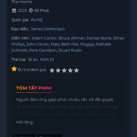
The Home
2025
95 Phút
Quốc gia:
Âu Mỹ
Đạo diễn:
James DeMonaco
Diễn viên:
Adam Cantor
Bruce Altman
Denise Burse
Ethan
Phillips
John Glover
Mary Beth Peil
Mugga
Nathalie
Schmidt
Pete Davidson
Stuart Rudin
Thể loại:
Bí ẩn
,
Kinh Dị
0
/
0
đánh giá
5
TÓM TẮT PHIM
Người đàn ông gặp phải nhiều rắc rối đã quyết
định tìm kiếm một công việc tại một viện dưỡng
lão. Tại đây, anh phát hiện ra rằng những cư dân
cũng như các nhân viên chăm sóc đều đang ẩn
Mở rộng...
giấu những bí mật mà không ai muốn tiết lộ.
Trong quá trình tìm hiểu về tòa nhà, anh cảm thấy