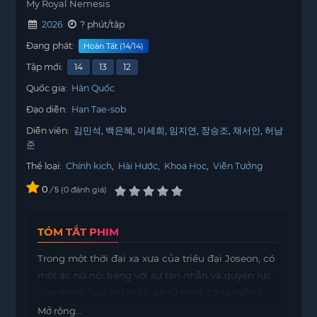
My Royal Nemesis
2026
? phút/tập
Đang phát:
Hoàn Tất (14/14)
Tập mới:
14
13
12
Quốc gia:
Hàn Quốc
Đạo diễn:
Han Tae-sob
Diễn viên:
김민석
백은혜
이세희
임지연
장승조
채서안
허남
준
Thể loại:
Chính kịch
,
Hài Hước
,
Khoa Học
,
Viễn Tưởng
0
/
0
đánh giá
5
TÓM TẮT PHIM
Trong một thời đại xa xưa của triều đại Joseon, có
một ác nữ nổi tiếng với sự tàn nhẫn và quyền lực
của mình. Sau khi bị xử án tử hình, cô ta tưởng
chừng như đã phải đối mặt với số phận bi thảm.
Mở rộng...