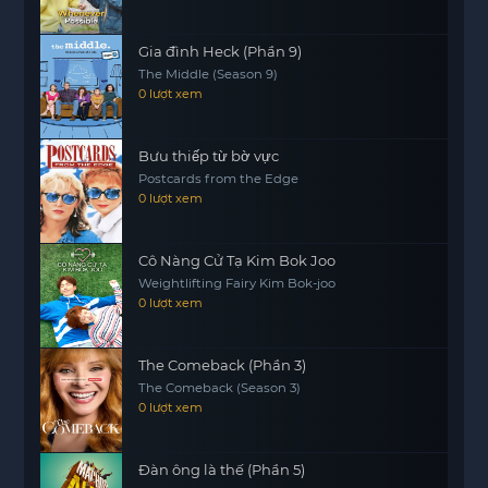
“Kẻ Thù Hoàng Gia Của Tôi” không chỉ là một câu
Gia đình Heck (Phần 9)
chuyện về sự phục sinh mà còn là hành
The Middle (Season 9)
motphims1.com
trình tìm kiếm bản thân và đấu
0 lượt xem
tranh để thay đổi số phận. Những mâu thuẫn giữa
quá khứ và hiện tại, giữa quyền lực và tình cảm sẽ
Bưu thiếp từ bờ vực
khiến khán giả không thể rời mắt khỏi màn hình.
Postcards from the Edge
Hãy cùng theo dõi và khám phá liệu một ác nữ có
0 lượt xem
thể tìm thấy ánh sáng trong bóng tối của chính
mình hay không.
Cô Nàng Cử Tạ Kim Bok Joo
Weightlifting Fairy Kim Bok-joo
0 lượt xem
The Comeback (Phần 3)
The Comeback (Season 3)
0 lượt xem
Đàn ông là thế (Phần 5)