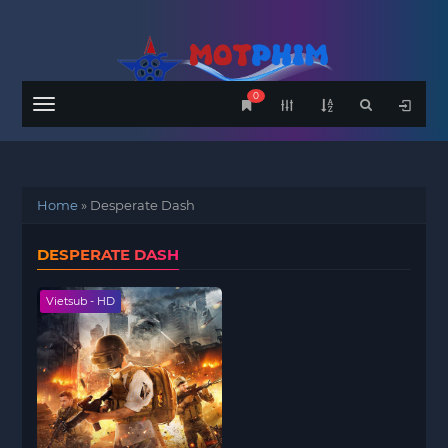
0
Menu
Home
»
Desperate Dash
DESPERATE DASH
Vietsub - HD