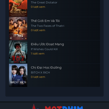
The Great Dictator
0 lượt xem
Thế Giới Em Và Tôi
The Two Faces of Thatri
0 lượt xem
Điều Ước Đoạt Mạng
If Wishes Could Kill
1 lượt xem
Chị Đại Học Đường
BITCH X RICH
0 lượt xem