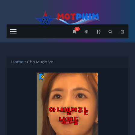
0
Menu
Home
»
Cho Mượn Vợ