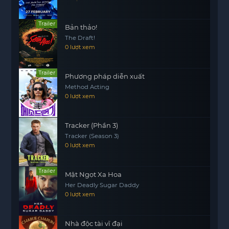
Liệu tình yêu giữa họ có đủ mạnh để vượt qua
Trailer
Bản thảo!
những thử thách này? Hay vợ chồng họ sẽ phải
The Draft!
đối diện với những hậu quả không lường trước
0 lượt xem
được từ quyết định ban đầu? “Cho Mượn Vợ”
không chỉ là một câu chuyện về tình yêu, mà còn
Trailer
Phương pháp diễn xuất
là bài học về sự hiểu biết và giao tiếp trong mối
Method Acting
quan hệ.
0 lượt xem
Hãy cùng theo dõi hành trình của cặp đôi này để
khám phá những điều bất ngờ mà cuộc sống
Tracker (Phần 3)
mang lại.
Tracker (Season 3)
0 lượt xem
Trailer
Mật Ngọt Xa Hoa
Her Deadly Sugar Daddy
0 lượt xem
Nhà độc tài vĩ đại