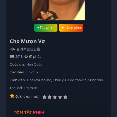
Tập phim
Xem phim
Cho Mượn Vợ
아내빌려주는남편들
2018
61 phút
Quốc gia:
Hàn Quốc
Đạo diễn:
Shiofuki
Diễn viên:
Cha Myung-ho
Chae yul
Lee Yoo-rin
Sungmin
Thể loại:
Phim 18+
0
/
0
đánh giá
5
TÓM TẮT PHIM