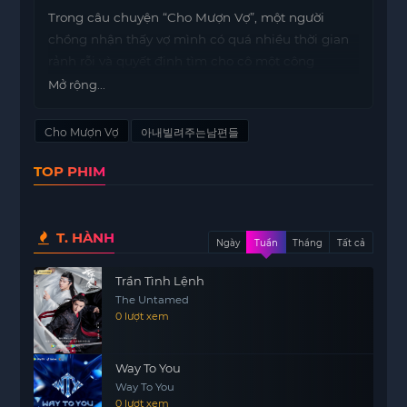
Trong câu chuyện “Cho Mượn Vợ”, một người
chồng nhận thấy vợ mình có quá nhiều thời gian
rảnh rỗi và quyết định tìm cho cô một công
https://mot phim
việc. Anh đã nhờ một người bạn
Mở rộng...
giúp đỡ để vợ mình có thể làm việc tại một quán
Bida của một người quen.
Cho Mượn Vợ
아내빌려주는남편들
Tuy nhiên, anh chồng không ngờ rằng quyết định
TOP PHIM
này lại đưa vợ mình vào tình huống khó xử. Khi vợ
bắt đầu làm việc tại quán, những tình huống bất
ngờ và những mối quan hệ mới đã xuất hiện, và
T. HÀNH
điều này đã làm cho cuộc sống của họ trở nên
Ngày
Tuần
Tháng
Tất cả
phức tạp hơn.
Trần Tình Lệnh
Câu chuyện diễn ra với nhiều tình tiết hài hước và
The Untamed
0 lượt xem
cảm động, thể hiện sự giao thoa giữa tình yêu và
sự tin tưởng trong hôn nhân. Người chồng phải
đối mặt với những cảm xúc ghen tuông và lo lắng
Way To You
khi thấy vợ mình ngày càng gần gũi với người bạn
Way To You
0 lượt xem
của mình.