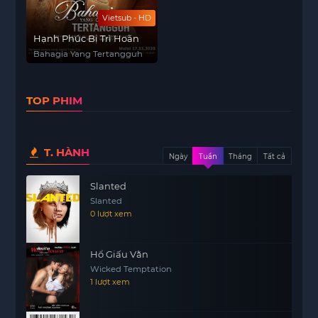
Vietsub - HD
Hạnh Phúc Bị Trì Hoãn
Bahagia Yang Tertangguh
TOP PHIM
T. HÀNH
Ngày
Tuần
Tháng
Tất cả
Slanted
Slanted
0 lượt xem
Hổ Giấu Vằn
Wicked Temptation
1 lượt xem