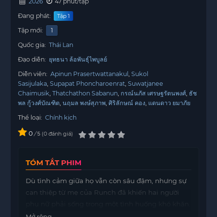
2026
47 phút/tập
Đang phát:
Tập 1
Tập mới:
1
Quốc gia:
Thái Lan
Đạo diễn:
ยุทธนา ล้อพันธุ์ไพบูลย์
Diễn viên:
Apinun Prasertwattanakul
Sukol
Sasijulaka
Supapat Phoncharoenrat
Suwatjanee
Chaimusik
Thatchathon Sabanun
กรณ์นภัส เศรษฐรัตนพงศ์
ธัช
พล กู้วงศ์บัณฑิต
นฤมล พงษ์สุภาพ
ศิริลักษณ์ คอง
แดนดาว ยมาภัย
Thể loại:
Chính kịch
0
/
0
đánh giá
5
TÓM TẮT PHIM
Dù tình cảm giữa họ vẫn còn sâu đậm, nhưng sự
can thiệp từ mẹ của Runch đã khiến hai người
phụ nữ phải sống trong một tình huống khó khăn.
Họ buộc phải giả vờ rằng cuộc hôn nhân của
Mở rộng...