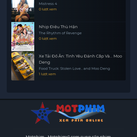
Mistress 4
0 lượt xem
Nhịp Điệu Thù Hận
The Rhythm of Revenge
0 lượt xem
Xe Tải Đồ Ăn: Tình Yêu Đánh Cắp Và... Moo
Deng
Food Truck: Stolen Love... and Moo Deng
1 lượt xem
Motphim - Motphims1.com
cung cấp phim