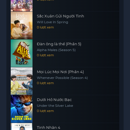
những giấc mơ về một ngày cưới trọn vẹn sẽ được
vẽ nên qua từng nét bút. Những giây phút ngọt
Sắc Xuân Gửi Người Tình
ngào và đau thương sẽ hòa quyện, tạo nên một
Will Love In Spring
tác phẩm nghệ thuật đầy ý nghĩa.
0 lượt xem
Hãy cùng theo dõi ‘Vẽ Nên Giấc Mơ Ngày Cưới’ để
cảm nhận những cung bậc cảm xúc và bài học về
Đàn ông là thế (Phần 5)
tình yêu và sự chân thành trong cuộc sống.
Alpha Males (Season 5)
0 lượt xem
Mọi Lúc Mọi Nơi (Phần 4)
Whenever Possible (Season 4)
0 lượt xem
Dưới Hồ Nước Bạc
Under the Silver Lake
0 lượt xem
Tình Nhân 4