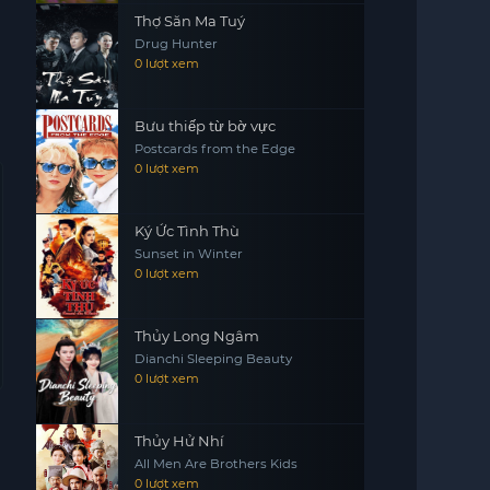
Thợ Săn Ma Tuý
Drug Hunter
0 lượt xem
Bưu thiếp từ bờ vực
Postcards from the Edge
0 lượt xem
Ký Ức Tình Thù
Sunset in Winter
0 lượt xem
Thủy Long Ngâm
Dianchi Sleeping Beauty
0 lượt xem
Thủy Hử Nhí
All Men Are Brothers Kids
0 lượt xem