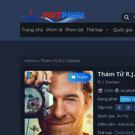
Trang chủ
Phim lẻ
Phim bộ
Thể loại
Quốc gia
Home
»
Thám Tử R.J. Decker
Thám Tử R.J
Trailer
R.J. Decker
2026
44 phút
Đang phát:
Hoàn Tấ
Tập mới:
9
8
Quốc gia:
Âu Mỹ
Diễn viên:
Adelaide
Thể loại:
Chính kịch