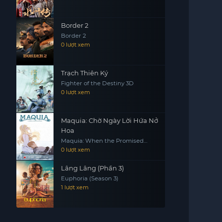
Border 2
Border 2
0 lượt xem
Trạch Thiên Ký
Fighter of the Destiny 3D
0 lượt xem
Maquia: Chờ Ngày Lời Hứa Nở
Hoa
Maquia: When the Promised
Flower Blooms
0 lượt xem
Lâng Lâng (Phần 3)
Euphoria (Season 3)
1 lượt xem