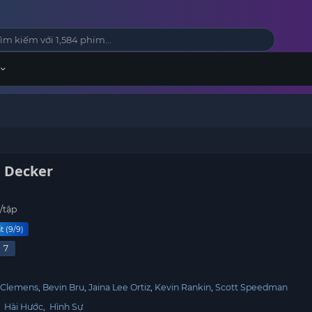
. Decker
/tập
t (9/9)
7
 Clemens
Bevin Bru
Jaina Lee Ortiz
Kevin Rankin
Scott Speedman
,
Hài Hước
,
Hình Sự