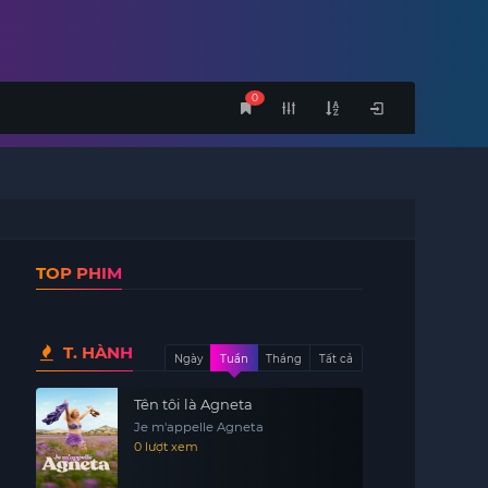
0
TOP PHIM
T. HÀNH
Ngày
Tuần
Tháng
Tất cả
Tên tôi là Agneta
Je m'appelle Agneta
0 lượt xem