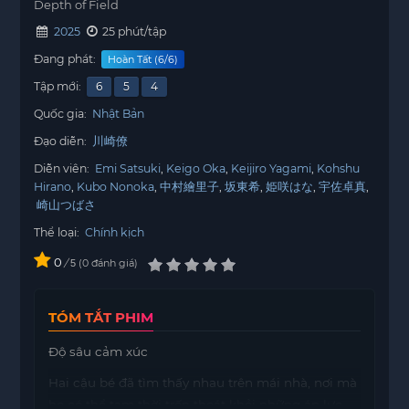
Depth of Field
2025
25 phút/tập
Đang phát:
Hoàn Tất (6/6)
Tập mới:
6
5
4
Quốc gia:
Nhật Bản
Đạo diễn:
川崎僚
Diễn viên:
Emi Satsuki
Keigo Oka
Keijiro Yagami
Kohshu
Hirano
Kubo Nonoka
中村繪里子
坂東希
姫咲はな
宇佐卓真
崎山つばさ
Thể loại:
Chính kịch
0
/
0
đánh giá
5
TÓM TẮT PHIM
Độ sâu cảm xúc
Hai cậu bé đã tìm thấy nhau trên mái nhà, nơi mà
họ có thể tạm thời trốn thoát khỏi những áp lực