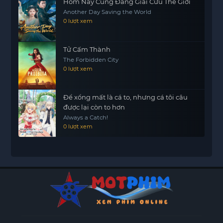
Hôm Nay Cũng Đang Giải Cứu Thế Giới
Another Day Saving the World
0 lượt xem
Tử Cấm Thành
The Forbidden City
0 lượt xem
Để xổng mất là cá to, nhưng cá tôi câu
được lại còn to hơn
Always a Catch!
0 lượt xem