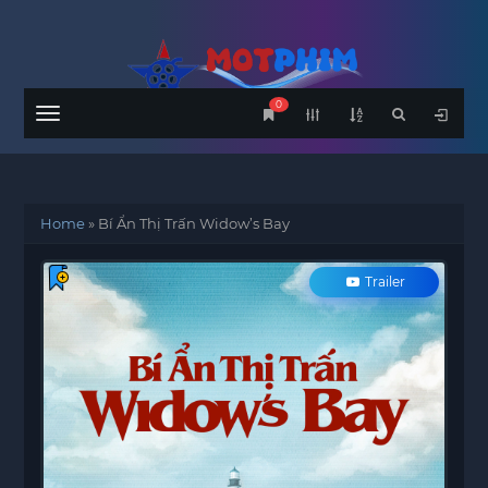
0
Menu
Home
»
Bí Ẩn Thị Trấn Widow’s Bay
Trailer