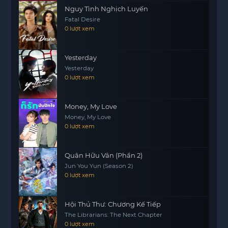
Nguy Tình Nghịch Luyến
Fatal Desire
0 lượt xem
Yesterday
Yesterday
0 lượt xem
Money, My Love
Money, My Love
0 lượt xem
Quân Hữu Vân (Phần 2)
Jun You Yun (Season 2)
0 lượt xem
Hội Thủ Thư: Chương Kế Tiếp
The Librarians: The Next Chapter
0 lượt xem