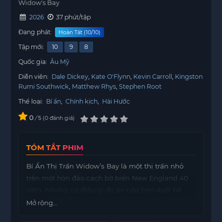
Widow's Bay
2026
37 phút/tập
Đang phát:
Hoàn Tất (10/10)
Tập mới:
10
9
8
Quốc gia:
Âu Mỹ
Diễn viên:
Dale Dickey
Kate O'Flynn
Kevin Carroll
Kingston
Rumi Southwick
Matthew Rhys
Stephen Root
Thể loại:
Bí ẩn
,
Chính kịch
,
Hài Hước
0
/
0
đánh giá
5
TÓM TẮT PHIM
Bí Ẩn Thị Trấn Widow’s Bay là một thị trấn nhỏ
trên một hòn đảo cách bờ biển New England 40
dặm. Nhưng có điều gì đó ẩn nấp bên dưới bề
mặt. Thị trưởng Tom Loftis đang rất quyết tâm hồi
Mở rộng...
sinh cộng đồng đang gặp khó khăn của mình. Tại