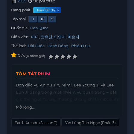
2025
96 phút/tập
Đang phát:
Hoàn Tất (11/11)
Tập mới:
11
10
9
Quốc gia:
Hàn Quốc
Diễn viên:
미미
안유진
이영지
이은지
Thể loại:
Hài Hước
,
Hành Động
,
Phiêu Lưu
0
/
0
đánh giá
5
TÓM TẮT PHIM
Bốn đặc vụ An Yu Jin, Mimi, Lee Young Ji và Lee
Eun Ji đang trong một nhiệm vụ quan trọng – bắt
giữ thỏ ngọc Torong. Torong không chỉ là một sinh
vật huyền bí mà còn là kẻ đã đánh cắp thẻ của
Mở rộng...
Ngọc Hoàng và trốn đến Trái Đất. Cuộc phiêu lưu
bắt đầu khi các đặc vụ nhận được thông tin về nơi
Earth Arcade (Season 3)
Săn Lùng Thỏ Ngọc (Phần 3)
ẩn náu của Torong.