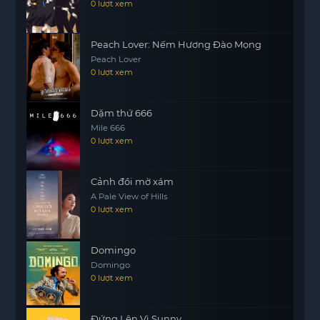
0 lượt xem
mục tiêu chung – đưa Torong trở về và lấy lại thẻ
của Ngọc Hoàng.
Peach Lover: Nếm Hương Đào Mọng
Hãy cùng theo dõi hành trình của họ trong “Săn
Peach Lover
Lùng Thỏ Ngọc (Phần 3)” để xem liệu họ có thành
0 lượt xem
công trong nhiệm vụ này hay không.
Dặm thứ 666
Mile 666
0 lượt xem
Cảnh đồi mờ xám
A Pale View of Hills
0 lượt xem
Domingo
Domingo
0 lượt xem
Đứng Lên Vì Sunny