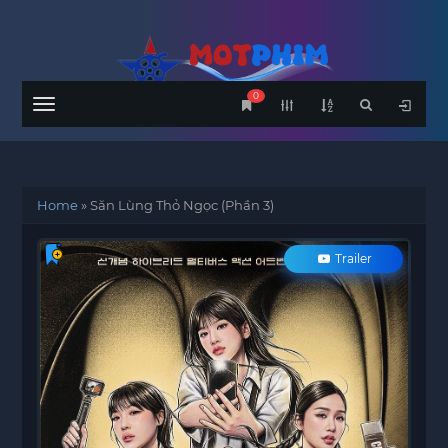
0
Menu
Home
»
Săn Lùng Thỏ Ngọc (Phần 3)
Trailer