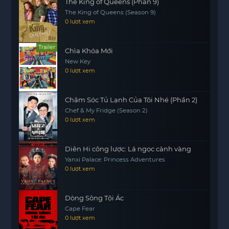
The King of Queens (Phần 9)
The King of Queens (Season 9)
0 lượt xem
Trailer
Chìa Khóa Mới
New Key
0 lượt xem
Chăm Sóc Tủ Lạnh Của Tôi Nhé (Phần 2)
Chef & My Fridge (Season 2)
0 lượt xem
Diên Hi công lược: Lá ngọc cành vàng
Yanxi Palace: Princess Adventures
0 lượt xem
Dòng Sông Tội Ác
Cape Fear
0 lượt xem