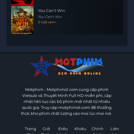
You Can't Win
You Can't Win
0 lượt xem
Motphim - Motphims1.com
cung cấp phim
Vietsub và Thuyết Minh Full HD miễn phí, cập
nhật liên tục các bộ phim mới nhất từ nhiều
quốc gia. Truy cập motphims1.com để thưởng
thức kho phim chất lượng cao mọi lúc mọi nơi..
Trang
Giới
Điều
Khiếu
Chính
Liên