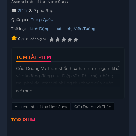
Ascendants of the Nine Suns
2025
? phút/tập
Quốc gia:
Trung Quốc
Thể loại:
Hành Động
,
Hoạt Hình
,
Viễn Tưởng
0
/
0
đánh giá
5
TÓM TẮT PHIM
Cửu Dương Võ Thần khắc họa hành trình gian khổ
và dài đằng đẵng của Diệp Vân Phi, một chàng
trai phải đối mặt với những thử thách của cuộc
đời.
Mở rộng...
Trong cuộc sống, Diệp Vân Phi trải qua nhiều
Ascendants of the Nine Suns
Cửu Dương Võ Thần
cung bậc cảm xúc, từ đau khổ đến phản bội. Để
đạt được ngôi vị Thiên Đế, anh đã phải trải qua
TOP PHIM
hai kiếp người, đối mặt với vô vàn chông gai.
Từng là một thiếu niên có tài năng và thiên phú