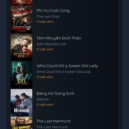
cho khán giả những phút giây giải trí thú vị, cùng
Phi Vụ Cuối Cùng
với những thông điệp ý nghĩa về tình bạn, lòng
The Last Shot
kiên trì và sự hy sinh.
0 lượt xem
Với những cải tiến trong kỹ xảo hình ảnh và diễn
xuất, phiên bản này đã mang đến cho người xem
Tâm Nhuyễn Đích Thần
cảm nhận mới mẻ và hấp dẫn. Sự kết hợp giữa
Soft-Hearted God
yếu tố truyền thống và hiện đại trong Tân Tây Du
0 lượt xem
Ký 2010 chắc chắn sẽ làm hài lòng cả những
khán giả yêu thích phiên bản cũ lẫn những người
Who Could Kill a Sweet Old Lady
mới lần đầu thưởng thức câu chuyện này.
Who Could Kill a Sweet Old Lady
0 lượt xem
Băng Hồ Trọng Sinh
Rebirth
0 lượt xem
The Last Manhunt
The Last Manhunt