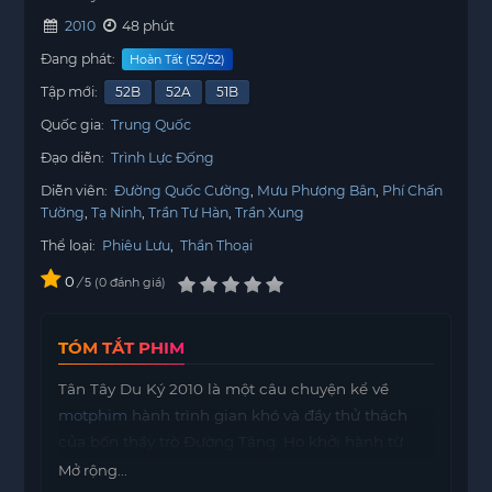
2010
48 phút
Đang phát:
Hoàn Tất (52/52)
Tập mới:
52B
52A
51B
Quốc gia:
Trung Quốc
Đạo diễn:
Trình Lực Đống
Diễn viên:
Đường Quốc Cường
Mưu Phượng Bân
Phí Chấn
Tường
Tạ Ninh
Trần Tư Hàn
Trần Xung
Thể loại:
Phiêu Lưu
,
Thần Thoại
0
/
0
đánh giá
5
TÓM TẮT PHIM
Tân Tây Du Ký 2010 là một câu chuyện kể về
motphim
hành trình gian khó và đầy thử thách
của bốn thầy trò Đường Tăng. Họ khởi hành từ
Đông Thổ Đại Đường để đến Tây Trúc với mục
Mở rộng...