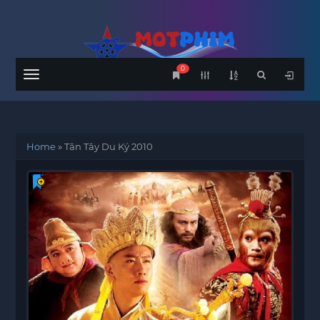
0
Menu
Home
»
Tân Tây Du Ký 2010