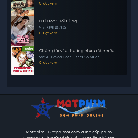
0 lượt xem
Bài Học Cuối Cùng
막장자매 클라쓰
0 lượt xem
Trailer
Chúng tôi yêu thương nhau rất nhiều.
We All Loved Each Other So Much
0 lượt xem
Motphim - Motphims1.com
cung cấp phim