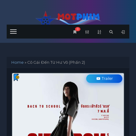
0
Menu
Home
»
Cô Gái Đến Từ Hư Vô (Phần 2)
Trailer