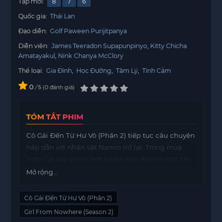
Tập mới:
8
7
6
Quốc gia:
Thái Lan
Đạo diễn:
Golf Paween Purijitpanya
Diễn viên:
James Teeradon Supapunpinyo
Kitty Chicha
Amatayakul
Nink Chanya McClory
Thể loại:
Gia Đình
,
Học Đường
,
Tâm Lý
,
Tình Cảm
0
/
0
đánh giá
5
TÓM TẮT PHIM
Cô Gái Đến Từ Hư Vô (Phần 2) tiếp tục câu chuyện
hấp dẫn với nhân vật Nanno trở lại. Trong mùa
mới của loạt phim hợp tuyển này, Nanno một lần
nữa gây ra những quả báo cho nhiều học sinh và
Mở rộng...
giáo viên. Tuy nhiên, lần này, cô không đơn độc
mà có sự đồng hành của những nhân vật khác.
Cô Gái Đến Từ Hư Vô (Phần 2)
Nanno, với sức mạnh và sự bí ẩn của mình, tiếp
Girl From Nowhere (Season 2)