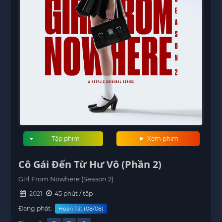
Tập phim
Xem phim
Cô Gái Đến Từ Hư Vô (Phần 2)
Girl From Nowhere (Season 2)
2021
45 phút / tập
Đang phát:
Hoàn Tất (08/08)